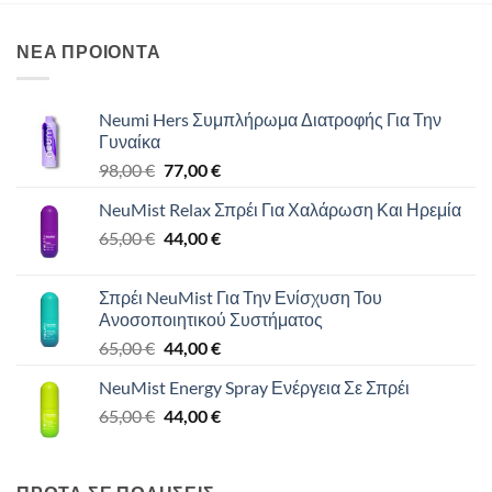
προϊόν
έχει
ΝΕΑ ΠΡΟΙΟΝΤΑ
πολλαπλές
παραλλαγές.
Οι
Neumi Hers Συμπλήρωμα Διατροφής Για Την
επιλογές
Γυναίκα
μπορούν
Original
Η
98,00
€
77,00
€
να
price
τρέχουσα
επιλεγούν
NeuMist Relax Σπρέι Για Χαλάρωση Και Ηρεμία
was:
τιμή
στη
Original
Η
65,00
€
98,00 €.
44,00
€
είναι:
σελίδα
price
τρέχουσα
77,00 €.
του
was:
τιμή
προϊόντος
Σπρέι NeuMist Για Την Ενίσχυση Του
65,00 €.
είναι:
Ανοσοποιητικού Συστήματος
44,00 €.
Original
Η
65,00
€
44,00
€
price
τρέχουσα
NeuMist Energy Spray Ενέργεια Σε Σπρέι
was:
τιμή
Original
Η
65,00
€
65,00 €.
44,00
€
είναι:
price
τρέχουσα
44,00 €.
was:
τιμή
65,00 €.
είναι: