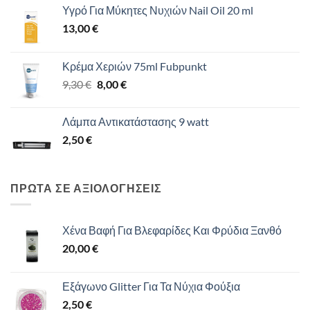
Υγρό Για Μύκητες Νυχιών Nail Oil 20 ml
13,00
€
Κρέμα Χεριών 75ml Fubpunkt
Original
Η
9,30
€
8,00
€
price
τρέχουσα
was:
τιμή
Λάμπα Αντικατάστασης 9 watt
9,30 €.
είναι:
2,50
€
8,00 €.
ΠΡΩΤΑ ΣΕ ΑΞΙΟΛΟΓΗΣΕΙΣ
Χένα Βαφή Για Βλεφαρίδες Και Φρύδια Ξανθό
20,00
€
Εξάγωνο Glitter Για Τα Νύχια Φούξια
2,50
€