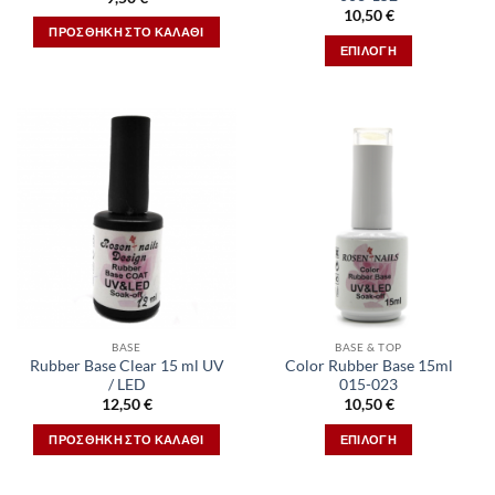
10,50
€
ΠΡΟΣΘΉΚΗ ΣΤΟ ΚΑΛΆΘΙ
ΕΠΙΛΟΓΉ
Αυτό
το
προϊόν
έχει
πολλαπλές
παραλλαγές.
Οι
επιλογές
μπορούν
να
επιλεγούν
στη
BASE
BASE & TOP
σελίδα
Rubber Base Clear 15 ml UV
Color Rubber Base 15ml
του
/ LED
015-023
προϊόντος
12,50
€
10,50
€
ΠΡΟΣΘΉΚΗ ΣΤΟ ΚΑΛΆΘΙ
ΕΠΙΛΟΓΉ
Αυτό
το