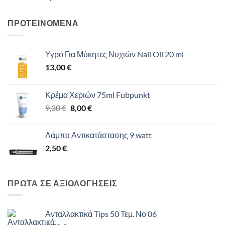
ΠΡΟΤΕΙΝΟΜΕΝΑ
Υγρό Για Μύκητες Νυχιών Nail Oil 20 ml
13,00
€
Κρέμα Χεριών 75ml Fubpunkt
Original
Η
9,30
€
8,00
€
price
τρέχουσα
was:
τιμή
Λάμπα Αντικατάστασης 9 watt
9,30 €.
είναι:
2,50
€
8,00 €.
ΠΡΩΤΑ ΣΕ ΑΞΙΟΛΟΓΗΣΕΙΣ
Ανταλλακτικά Tips 50 Τεμ. Νο 06