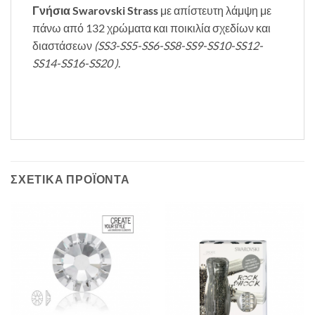
Γνήσια Swarovski Strass
με απίστευτη λάμψη με
πάνω από 132 χρώματα και ποικιλία σχεδίων και
διαστάσεων
(SS3-SS5-SS6-SS8-SS9-SS10-SS12-
SS14-SS16-SS20 )
.
ΣΧΕΤΙΚΆ ΠΡΟΪΌΝΤΑ