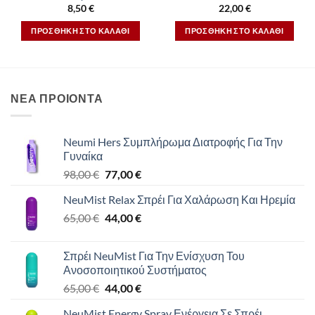
8,50
€
22,00
€
ΠΡΟΣΘΉΚΗ ΣΤΟ ΚΑΛΆΘΙ
ΠΡΟΣΘΉΚΗ ΣΤΟ ΚΑΛΆΘΙ
ΝΕΑ ΠΡΟΙΟΝΤΑ
Neumi Hers Συμπλήρωμα Διατροφής Για Την
Γυναίκα
Original
Η
98,00
€
77,00
€
price
τρέχουσα
NeuMist Relax Σπρέι Για Χαλάρωση Και Ηρεμία
was:
τιμή
Original
Η
65,00
€
98,00 €.
44,00
€
είναι:
price
τρέχουσα
77,00 €.
was:
τιμή
Σπρέι NeuMist Για Την Ενίσχυση Του
65,00 €.
είναι:
Ανοσοποιητικού Συστήματος
44,00 €.
Original
Η
65,00
€
44,00
€
price
τρέχουσα
NeuMist Energy Spray Ενέργεια Σε Σπρέι