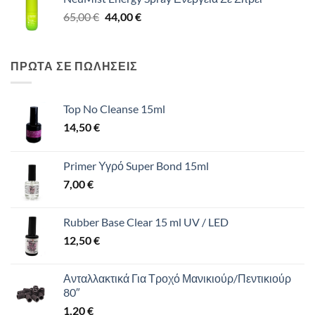
was:
τιμή
Original
Η
65,00
€
65,00 €.
44,00
€
είναι:
price
τρέχουσα
44,00 €.
was:
τιμή
65,00 €.
είναι:
ΠΡΩΤΑ ΣΕ ΠΩΛΗΣΕΙΣ
44,00 €.
Top No Cleanse 15ml
14,50
€
Primer Υγρό Super Bond 15ml
7,00
€
Rubber Base Clear 15 ml UV / LED
12,50
€
Ανταλλακτικά Για Τροχό Μανικιούρ/Πεντικιούρ
80″
1,20
€