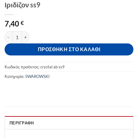
Ιριδίζον ss9
7,40
€
Swarovski Strass 100 Τεμ. Crystal AB Ιριδίζον ss9 ποσότητα
ΠΡΟΣΘΉΚΗ ΣΤΟ ΚΑΛΆΘΙ
Κωδικός προϊόντος:
crystal ab ss9
Κατηγορία:
SWAROWSKI
ΠΕΡΙΓΡΑΦΉ