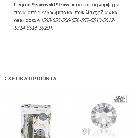
Γνήσια Swarovski Strass
με απίστευτη λάμψη με
πάνω από 132 χρώματα και ποικιλία σχεδίων και
διαστάσεων
(SS3-SS5-SS6-SS8-SS9-SS10-SS12-
SS14-SS16-SS20 )
.
ΣΧΕΤΙΚΆ ΠΡΟΪΌΝΤΑ