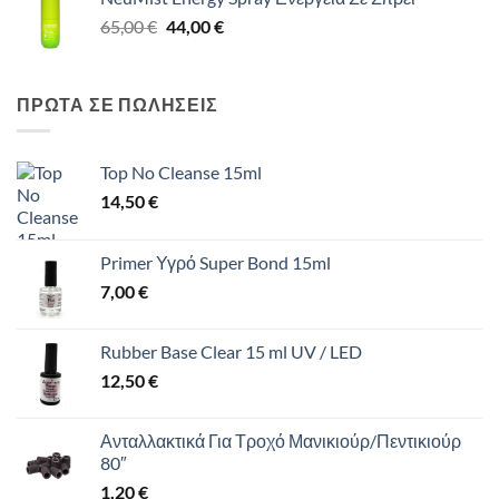
was:
τιμή
Original
Η
65,00
€
65,00 €.
44,00
€
είναι:
price
τρέχουσα
44,00 €.
was:
τιμή
65,00 €.
είναι:
ΠΡΩΤΑ ΣΕ ΠΩΛΗΣΕΙΣ
44,00 €.
Top No Cleanse 15ml
14,50
€
Primer Υγρό Super Bond 15ml
7,00
€
Rubber Base Clear 15 ml UV / LED
12,50
€
Ανταλλακτικά Για Τροχό Μανικιούρ/Πεντικιούρ
80″
1,20
€