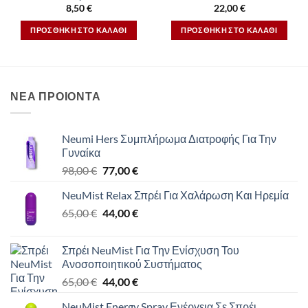
8,50
€
22,00
€
ΠΡΟΣΘΉΚΗ ΣΤΟ ΚΑΛΆΘΙ
ΠΡΟΣΘΉΚΗ ΣΤΟ ΚΑΛΆΘΙ
ΝΕΑ ΠΡΟΙΟΝΤΑ
Neumi Hers Συμπλήρωμα Διατροφής Για Την
Γυναίκα
Original
Η
98,00
€
77,00
€
price
τρέχουσα
NeuMist Relax Σπρέι Για Χαλάρωση Και Ηρεμία
was:
τιμή
Original
Η
65,00
€
98,00 €.
44,00
€
είναι:
price
τρέχουσα
77,00 €.
was:
τιμή
Σπρέι NeuMist Για Την Ενίσχυση Του
65,00 €.
είναι:
Ανοσοποιητικού Συστήματος
44,00 €.
Original
Η
65,00
€
44,00
€
price
τρέχουσα
NeuMist Energy Spray Ενέργεια Σε Σπρέι