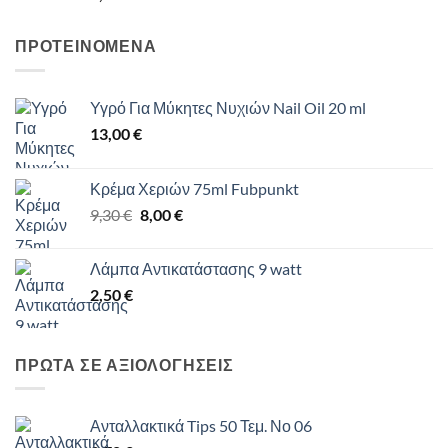
ΠΡΟΤΕΙΝΟΜΕΝΑ
Υγρό Για Μύκητες Νυχιών Nail Oil 20 ml
13,00
€
Κρέμα Χεριών 75ml Fubpunkt
Original
Η
9,30
€
8,00
€
price
τρέχουσα
was:
τιμή
Λάμπα Αντικατάστασης 9 watt
9,30 €.
είναι:
2,50
€
8,00 €.
ΠΡΩΤΑ ΣΕ ΑΞΙΟΛΟΓΗΣΕΙΣ
Ανταλλακτικά Tips 50 Τεμ. Νο 06