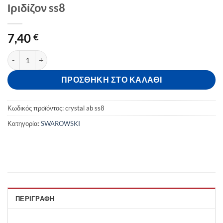
Ιριδίζον ss8
7,40
€
Swarovski Strass 100 Τεμ. Crystal AB Ιριδίζον ss8 ποσότητα
ΠΡΟΣΘΉΚΗ ΣΤΟ ΚΑΛΆΘΙ
Κωδικός προϊόντος:
crystal ab ss8
Κατηγορία:
SWAROWSKI
ΠΕΡΙΓΡΑΦΉ