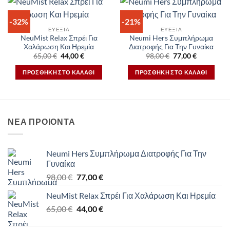
-32%
-21%
ΕΥΕΞΙΑ
ΕΥΕΞΙΑ
NeuMist Relax Σπρέι Για
Neumi Hers Συμπλήρωμα
Χαλάρωση Και Ηρεμία
Διατροφής Για Την Γυναίκα
Original
Η
Original
Η
65,00
€
44,00
€
98,00
€
77,00
€
price
τρέχουσα
price
τρέχουσα
was:
τιμή
was:
τιμή
ΠΡΟΣΘΉΚΗ ΣΤΟ ΚΑΛΆΘΙ
ΠΡΟΣΘΉΚΗ ΣΤΟ ΚΑΛΆΘΙ
65,00 €.
είναι:
98,00 €.
είναι:
44,00 €.
77,00 €.
ΝΕΑ ΠΡΟΙΟΝΤΑ
Neumi Hers Συμπλήρωμα Διατροφής Για Την
Γυναίκα
Original
Η
98,00
€
77,00
€
price
τρέχουσα
NeuMist Relax Σπρέι Για Χαλάρωση Και Ηρεμία
was:
τιμή
Original
Η
65,00
€
98,00 €.
44,00
€
είναι:
price
τρέχουσα
77,00 €.
was:
τιμή