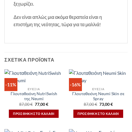
ξεχωρίζει.
Δεν είναι απλώς μια ακόμα θεραπεία είναι η
επιστήμη της νεότητας, τώρα για τα μαλλιά!
ΣΧΕΤΙΚΆ ΠΡΟΪΌΝΤΑ
-11%
-16%
ΕΥΕΞΙΑ
ΕΥΕΞΙΑ
Γλουταθειόνη NutriSwish
Γλουταθειόνη Neumi Skin σε
της Neumi
Spray
Original
Η
Original
Η
87,00
€
77,00
€
87,00
€
73,00
€
price
τρέχουσα
price
τρέχουσα
was:
τιμή
was:
τιμή
ΠΡΟΣΘΉΚΗ ΣΤΟ ΚΑΛΆΘΙ
ΠΡΟΣΘΉΚΗ ΣΤΟ ΚΑΛΆΘΙ
87,00 €.
είναι:
87,00 €.
είναι:
77,00 €.
73,00 €.