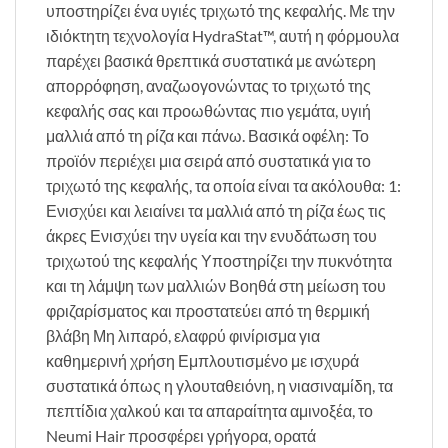
υποστηρίζει ένα υγιές τριχωτό της κεφαλής. Με την
ιδιόκτητη τεχνολογία HydraStat™, αυτή η φόρμουλα
παρέχει βασικά θρεπτικά συστατικά με ανώτερη
απορρόφηση, αναζωογονώντας το τριχωτό της
κεφαλής σας και προωθώντας πιο γεμάτα, υγιή
μαλλιά από τη ρίζα και πάνω. Βασικά οφέλη: Το
προϊόν περιέχει μια σειρά από συστατικά για το
τριχωτό της κεφαλής, τα οποία είναι τα ακόλουθα: 1:
Ενισχύει και λειαίνει τα μαλλιά από τη ρίζα έως τις
άκρες Ενισχύει την υγεία και την ενυδάτωση του
τριχωτού της κεφαλής Υποστηρίζει την πυκνότητα
και τη λάμψη των μαλλιών Βοηθά στη μείωση του
φριζαρίσματος και προστατεύει από τη θερμική
βλάβη Μη λιπαρό, ελαφρύ φινίρισμα για
καθημερινή χρήση Εμπλουτισμένο με ισχυρά
συστατικά όπως η γλουταθειόνη, η νιασιναμίδη, τα
πεπτίδια χαλκού και τα απαραίτητα αμινοξέα, το
Neumi Hair προσφέρει γρήγορα, ορατά