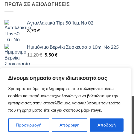
ΠΡΩΤΑ ΣΕ ΑΞΙΟΛΟΓΗΣΕΙΣ
Ανταλλακτικά Tips 50 Τεμ. Νο 02
3,70
€
Ημιμόνιμο Βερνίκι Συσκευασία 10ml No 225
Original
Η
11,20
€
5,50
€
price
τρέχουσα
was:
τιμή
Κερατολιτικό Υγρό Για Φτέρνες 1000ml
11,20 €.
είναι:
Δίνουμε σημασία στην ιδιωτικότητά σας
21,90
€
5,50 €.
Χρησιμοποιούμε τις πληροφορίες που συλλέγονται μέσω
cookies και παρόμοιων τεχνολογιών για να βελτιώσουμε την
εμπειρία σας στην ιστοσελίδα μας, να αναλύσουμε τον τρόπο
Cash
Bank
που τη χρησιμοποιείτε και για σκοπούς μάρκετινγκ.
On
Transfer
ΠΟΛΙΤΙΚΉ ΕΠΙΣΤΡΟΦΏΝ
ΟΡΟΙ ΧΡΉΣΗΣ
Delivery
ΕΞΟΔΑ & ΤΡΌΠΟΙ ΠΛΗΡΩΜΉΣ – ΑΠΟΣΤΟΛΉΣ
ΕΠΙΚΟΙΝΩΝΊΑ
Προσαρμογή
Απόρριψη
Αποδοχή
Copyright 2026 ©
Rosen-Nails.gr