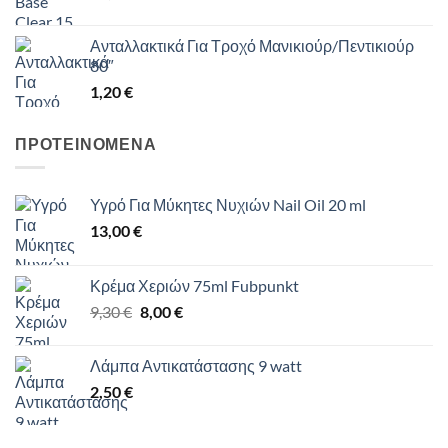
Ανταλλακτικά Για Τροχό Μανικιούρ/Πεντικιούρ
80″
1,20
€
ΠΡΟΤΕΙΝΟΜΕΝΑ
Υγρό Για Μύκητες Νυχιών Nail Oil 20 ml
13,00
€
Κρέμα Χεριών 75ml Fubpunkt
Original
Η
9,30
€
8,00
€
price
τρέχουσα
was:
τιμή
Λάμπα Αντικατάστασης 9 watt
9,30 €.
είναι:
2,50
€
8,00 €.