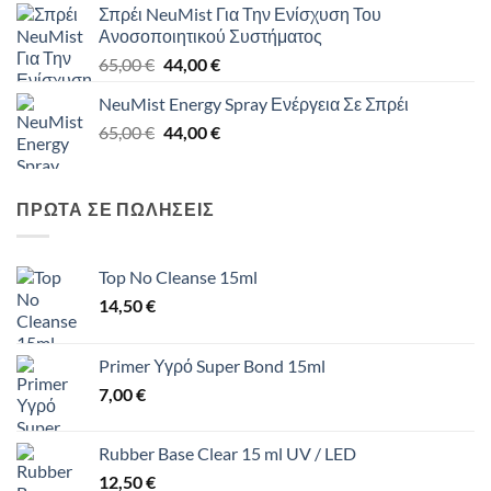
Σπρέι NeuMist Για Την Ενίσχυση Του
65,00 €.
είναι:
Ανοσοποιητικού Συστήματος
44,00 €.
Original
Η
65,00
€
44,00
€
price
τρέχουσα
NeuMist Energy Spray Ενέργεια Σε Σπρέι
was:
τιμή
Original
Η
65,00
€
65,00 €.
44,00
€
είναι:
price
τρέχουσα
44,00 €.
was:
τιμή
65,00 €.
είναι:
ΠΡΩΤΑ ΣΕ ΠΩΛΗΣΕΙΣ
44,00 €.
Top No Cleanse 15ml
14,50
€
Primer Υγρό Super Bond 15ml
7,00
€
Rubber Base Clear 15 ml UV / LED
12,50
€