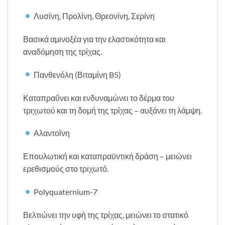
Λυσίνη, Προλίνη, Θρεονίνη, Σερίνη
Βασικά αμινοξέα για την ελαστικότητα και
αναδόμηση της τρίχας.
Πανθενόλη (Βιταμίνη B5)
Καταπραΰνει και ενδυναμώνει το δέρμα του
τριχωτού και τη δομή της τρίχας – αυξάνει τη λάμψη.
Αλαντοΐνη
Επουλωτική και καταπραϋντική δράση – μειώνει
ερεθισμούς στο τριχωτό.
Polyquaternium-7
Βελτιώνει την υφή της τρίχας, μειώνει το στατικό