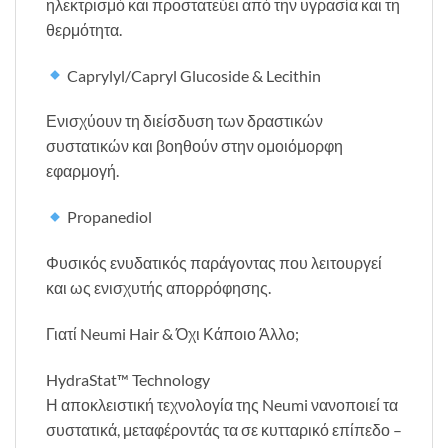
ηλεκτρισμό και προστατεύει από την υγρασία και τη
θερμότητα.
Caprylyl/Capryl Glucoside & Lecithin
Ενισχύουν τη διείσδυση των δραστικών
συστατικών και βοηθούν στην ομοιόμορφη
εφαρμογή.
Propanediol
Φυσικός ενυδατικός παράγοντας που λειτουργεί
και ως ενισχυτής απορρόφησης.
Γιατί Neumi Hair & Όχι Κάποιο Άλλο;
HydraStat™ Technology
Η αποκλειστική τεχνολογία της Neumi νανοποιεί τα
συστατικά, μεταφέροντάς τα σε κυτταρικό επίπεδο –