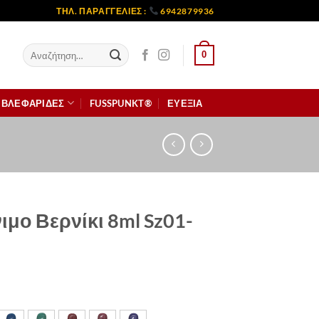
ΤΗΛ. ΠΑΡΑΓΓΕΛΙΕΣ :
6942879936
Αναζήτηση
0
για:
ΒΛΕΦΑΡΙΔΕΣ
FUSSPUNKT®
ΕΥΕΞΙΑ
ιμο Βερνίκι 8ml Sz01-