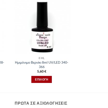
8 ML
28-
Ημιμόνιμο Βερνίκι 8ml UV/LED 340-
366
5,60
€
ΕΠΙΛΟΓΉ
Αυτό
το
προϊόν
έχει
ΠΡΩΤΑ ΣΕ ΑΞΙΟΛΟΓΗΣΕΙΣ
πολλαπλές