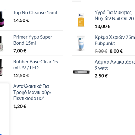
παραλλαγές.
παραλλαγές.
Top No Cleanse 15ml
Υγρό Για Μύκητες
Οι
Οι
Νυχιών Nail Oil 20
14,50
€
επιλογές
επιλογές
13,00
€
μπορούν
μπορούν
να
να
Primer Υγρό Super
Κρέμα Χεριών 75m
επιλεγούν
επιλεγούν
Bond 15ml
Fubpunkt
στη
στη
7,00
€
Original
Η
9,30
€
8,00
€
σελίδα
σελίδα
price
τρέχο
Rubber Base Clear 15
Λάμπα Αντικατάστ
του
του
was:
τιμή
ml UV / LED
9 watt
προϊόντος
προϊόντος
9,30 €.
είναι:
12,50
€
2,50
€
8,00 €
Ανταλλακτικά Για
Τροχό Μανικιούρ/
Πεντικιούρ 80″
1,20
€