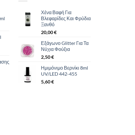
παραλλαγές.
Χένα Βαφή Για
Οι
 ml
Βλεφαρίδες Και Φρύδια
επιλογές
Ξανθό
μπορούν
20,00
€
να
l
επιλεγούν
Εξάγωνο Glitter Για Τα
στη
Νύχια Φούξια
σελίδα
υσα
2,50
€
ασης
του
Ημιμόνιμο Βερνίκι 8ml
προϊόντος
UV/LED 442-455
.
5,60
€