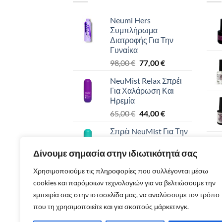
παραλλαγές.
Neumi Hers
Οι
Συμπλήρωμα
επιλογές
Διατροφής Για Την
μπορούν
Γυναίκα
να
Original
Η
98,00
€
77,00
€
επιλεγούν
price
τρέχουσα
στη
NeuMist Relax Σπρέι
was:
τιμή
Για Χαλάρωση Και
σελίδα
98,00 €.
είναι:
Ηρεμία
του
77,00 €.
Original
Η
65,00
€
44,00
€
προϊόντος
price
τρέχουσα
Σπρέι NeuMist Για Την
was:
τιμή
Ενίσχυση Του
65,00 €.
είναι:
Ανοσοποιητικού
Δίνουμε σημασία στην ιδιωτικότητά σας
44,00 €.
Συστήματος
Χρησιμοποιούμε τις πληροφορίες που συλλέγονται μέσω
Original
Η
65,00
€
44,00
€
cookies και παρόμοιων τεχνολογιών για να βελτιώσουμε την
price
τρέχουσα
NeuMist Energy Spray
was:
τιμή
εμπειρία σας στην ιστοσελίδα μας, να αναλύσουμε τον τρόπο
Ενέργεια Σε Σπρέι
65,00 €.
είναι:
που τη χρησιμοποιείτε και για σκοπούς μάρκετινγκ.
Original
Η
65,00
€
44,00
€
44,00 €.