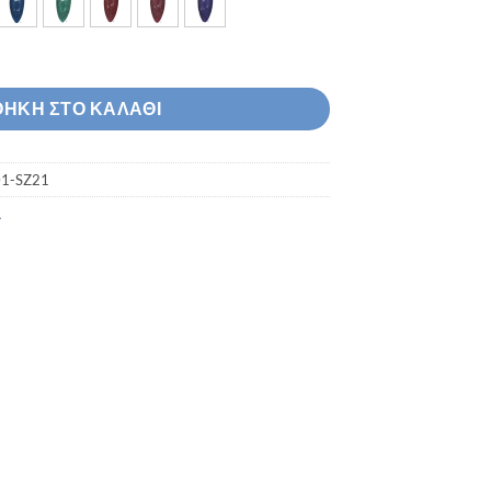
ml Sz01-Sz21 ποσότητα
ΉΚΗ ΣΤΟ ΚΑΛΆΘΙ
01-SZ21
A