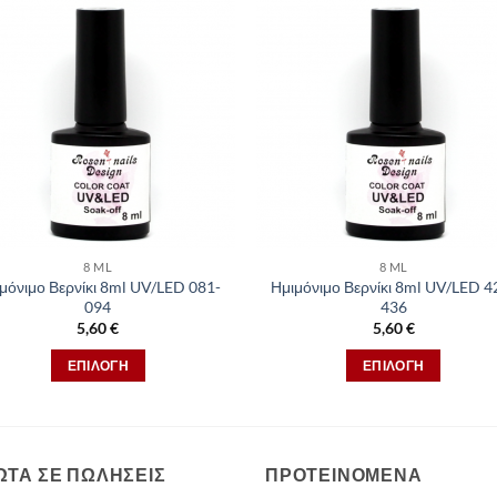
8 ML
8 ML
μόνιμο Βερνίκι 8ml UV/LED 081-
Ημιμόνιμο Βερνίκι 8ml UV/LED 4
094
436
5,60
€
5,60
€
ΕΠΙΛΟΓΉ
ΕΠΙΛΟΓΉ
Αυτό
Αυτό
το
το
προϊόν
προϊόν
έχει
έχει
ΩΤΑ ΣΕ ΠΩΛΗΣΕΙΣ
ΠΡΟΤΕΙΝΟΜΕΝΑ
πολλαπλές
πολλαπλές