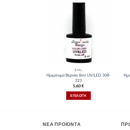
8 ML
Ημιμόνιμο Βερνίκι 8ml UV/LED 308-
Ημι
323
5,60
€
ΕΠΙΛΟΓΉ
Αυτό
το
προϊόν
έχει
ΝΕΑ ΠΡΟΙΟΝΤΑ
ΠΡ
πολλαπλές