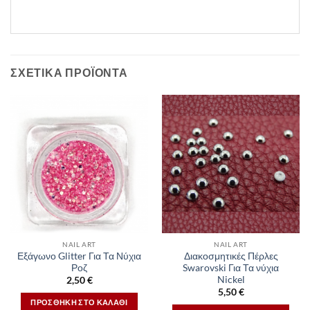
ΣΧΕΤΙΚΆ ΠΡΟΪΌΝΤΑ
NAIL ART
NAIL ART
Εξάγωνο Glitter Για Τα Νύχια
Διακοσμητικές Πέρλες
Ροζ
Swarovski Για Τα νύχια
Nickel
2,50
€
5,50
€
ΠΡΟΣΘΉΚΗ ΣΤΟ ΚΑΛΆΘΙ