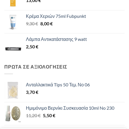
13,00
€
Κρέμα Χεριών 75ml Fubpunkt
Original
Η
9,30
€
8,00
€
price
τρέχουσα
was:
τιμή
Λάμπα Αντικατάστασης 9 watt
9,30 €.
είναι:
2,50
€
8,00 €.
ΠΡΩΤΑ ΣΕ ΑΞΙΟΛΟΓΗΣΕΙΣ
Ανταλλακτικά Tips 50 Τεμ. Νο 06
3,70
€
Ημιμόνιμο Βερνίκι Συσκευασία 10ml No 230
Original
Η
11,20
€
5,50
€
price
τρέχουσα
was:
τιμή