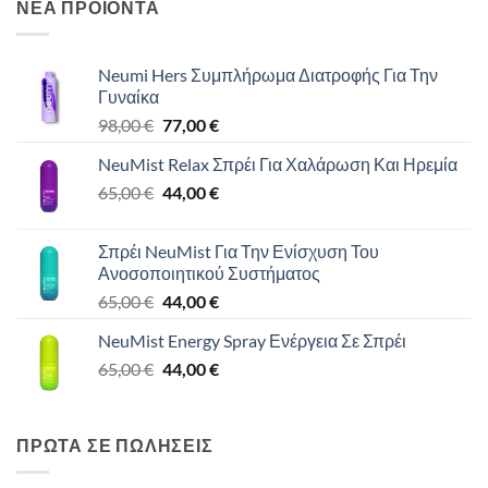
ΝΕΑ ΠΡΟΙΟΝΤΑ
Neumi Hers Συμπλήρωμα Διατροφής Για Την
Γυναίκα
Original
Η
98,00
€
77,00
€
price
τρέχουσα
NeuMist Relax Σπρέι Για Χαλάρωση Και Ηρεμία
was:
τιμή
Original
Η
65,00
€
98,00 €.
44,00
€
είναι:
price
τρέχουσα
77,00 €.
was:
τιμή
Σπρέι NeuMist Για Την Ενίσχυση Του
65,00 €.
είναι:
Ανοσοποιητικού Συστήματος
44,00 €.
Original
Η
65,00
€
44,00
€
price
τρέχουσα
NeuMist Energy Spray Ενέργεια Σε Σπρέι
was:
τιμή
Original
Η
65,00
€
65,00 €.
44,00
€
είναι:
price
τρέχουσα
44,00 €.
was:
τιμή
65,00 €.
είναι:
ΠΡΩΤΑ ΣΕ ΠΩΛΗΣΕΙΣ
44,00 €.