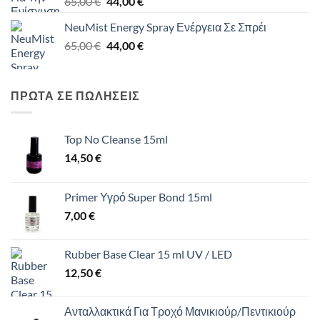
Original
Η
65,00
€
44,00
€
price
τρέχουσα
NeuMist Energy Spray Ενέργεια Σε Σπρέι
was:
τιμή
Original
Η
65,00
€
65,00 €.
44,00
€
είναι:
price
τρέχουσα
44,00 €.
was:
τιμή
65,00 €.
είναι:
ΠΡΩΤΑ ΣΕ ΠΩΛΗΣΕΙΣ
44,00 €.
Top No Cleanse 15ml
14,50
€
Primer Υγρό Super Bond 15ml
7,00
€
Rubber Base Clear 15 ml UV / LED
12,50
€
Ανταλλακτικά Για Τροχό Μανικιούρ/Πεντικιούρ