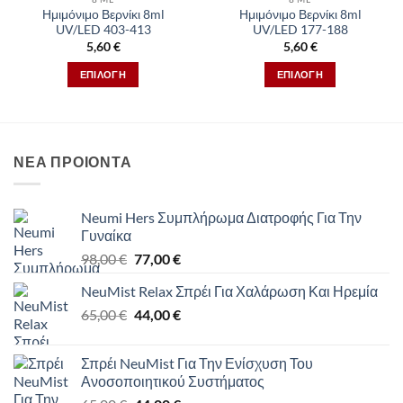
σελίδα
σελίδα
Ημιμόνιμο Βερνίκι 8ml
Ημιμόνιμο Βερνίκι 8ml
του
του
UV/LED 403-413
UV/LED 177-188
προϊόντος
προϊόντος
5,60
€
5,60
€
ΕΠΙΛΟΓΉ
ΕΠΙΛΟΓΉ
Αυτό
Αυτό
το
το
προϊόν
προϊόν
έχει
έχει
ΝΕΑ ΠΡΟΙΟΝΤΑ
πολλαπλές
πολλαπλές
παραλλαγές.
παραλλαγές.
Οι
Οι
Neumi Hers Συμπλήρωμα Διατροφής Για Την
επιλογές
επιλογές
Γυναίκα
μπορούν
μπορούν
Original
Η
98,00
€
77,00
€
να
να
price
τρέχουσα
επιλεγούν
επιλεγούν
NeuMist Relax Σπρέι Για Χαλάρωση Και Ηρεμία
was:
τιμή
στη
στη
Original
Η
65,00
€
98,00 €.
44,00
€
είναι:
σελίδα
σελίδα
price
τρέχουσα
77,00 €.
του
του
was:
τιμή
προϊόντος
προϊόντος
Σπρέι NeuMist Για Την Ενίσχυση Του
65,00 €.
είναι:
Ανοσοποιητικού Συστήματος
44,00 €.