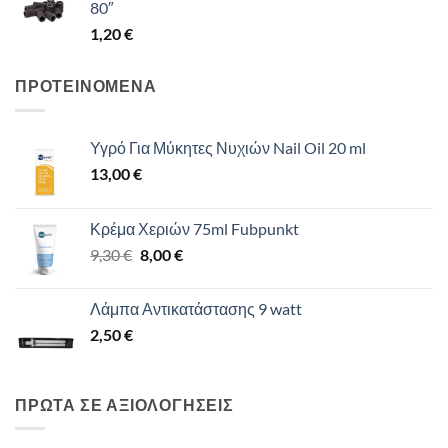
80″
1,20
€
ΠΡΟΤΕΙΝΟΜΕΝΑ
Υγρό Για Μύκητες Νυχιών Nail Oil 20 ml
13,00
€
Κρέμα Χεριών 75ml Fubpunkt
Original
Η
9,30
€
8,00
€
price
τρέχουσα
was:
τιμή
Λάμπα Αντικατάστασης 9 watt
9,30 €.
είναι:
2,50
€
8,00 €.
ΠΡΩΤΑ ΣΕ ΑΞΙΟΛΟΓΗΣΕΙΣ