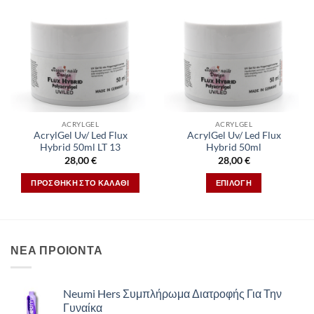
ACRYLGEL
ACRYLGEL
AcrylGel Uv/ Led Flux
AcrylGel Uv/ Led Flux
Hybrid 50ml LT 13
Hybrid 50ml
28,00
€
28,00
€
ΠΡΟΣΘΉΚΗ ΣΤΟ ΚΑΛΆΘΙ
ΕΠΙΛΟΓΉ
Αυτό
το
προϊόν
έχει
ΝΕΑ ΠΡΟΙΟΝΤΑ
πολλαπλές
παραλλαγές.
Οι
Neumi Hers Συμπλήρωμα Διατροφής Για Την
επιλογές
Γυναίκα