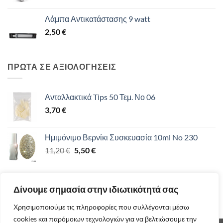
price
τρέχουσα
was:
τιμή
Λάμπα Αντικατάστασης 9 watt
9,30 €.
είναι:
2,50
€
8,00 €.
ΠΡΩΤΑ ΣΕ ΑΞΙΟΛΟΓΗΣΕΙΣ
Ανταλλακτικά Tips 50 Τεμ. Νο 06
3,70
€
Ημιμόνιμο Βερνίκι Συσκευασία 10ml No 230
Original
Η
11,20
€
5,50
€
price
τρέχουσα
was:
τιμή
Ημιμόνιμο Βερνίκι 15ml UV/LED 12-19
11,20 €.
είναι:
Δίνουμε σημασία στην ιδιωτικότητά σας
11,50
€
5,50 €.
Χρησιμοποιούμε τις πληροφορίες που συλλέγονται μέσω
cookies και παρόμοιων τεχνολογιών για να βελτιώσουμε την