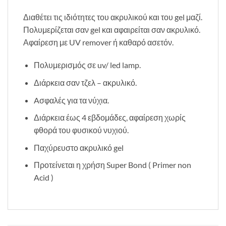
Διαθέτει τις ιδιότητες του ακρυλικού και του gel μαζί.
Πολυμερίζεται σαν gel και αφαιρείται σαν ακρυλικό.
Αφαίρεση με UV remover ή καθαρό ασετόν.
Πολυμερισμός σε uv/ led lamp.
Διάρκεια σαν τζελ – ακρυλικό.
Aσφαλές για τα νύχια.
Διάρκεια έως 4 εβδομάδες, αφαίρεση χωρίς
φθορά του φυσικού νυχιού.
Παχύρευστο ακρυλικό gel
Προτείνεται η χρήση Super Bond ( Primer non
Acid )