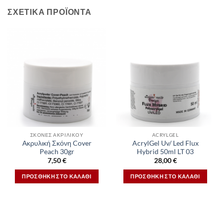
ΣΧΕΤΙΚΆ ΠΡΟΪΌΝΤΑ
ΣΚΟΝΕΣ ΑΚΡΙΛΙΚΟΥ
ACRYLGEL
Ακρυλική Σκόνη Cover
AcrylGel Uv/ Led Flux
Peach 30gr
Hybrid 50ml LT 03
7,50
€
28,00
€
ΠΡΟΣΘΉΚΗ ΣΤΟ ΚΑΛΆΘΙ
ΠΡΟΣΘΉΚΗ ΣΤΟ ΚΑΛΆΘΙ