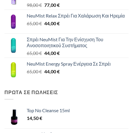
μπορούν
Original
Η
98,00
€
77,00
€
να
price
τρέχουσα
επιλεγούν
NeuMist Relax Σπρέι Για Χαλάρωση Και Ηρεμία
was:
τιμή
στη
Original
Η
65,00
€
98,00 €.
44,00
€
είναι:
σελίδα
price
τρέχουσα
77,00 €.
του
was:
τιμή
προϊόντος
Σπρέι NeuMist Για Την Ενίσχυση Του
65,00 €.
είναι:
Ανοσοποιητικού Συστήματος
44,00 €.
Original
Η
65,00
€
44,00
€
price
τρέχουσα
NeuMist Energy Spray Ενέργεια Σε Σπρέι
was:
τιμή
Original
Η
65,00
€
65,00 €.
44,00
€
είναι:
price
τρέχουσα
44,00 €.
was:
τιμή
65,00 €.
είναι:
ΠΡΩΤΑ ΣΕ ΠΩΛΗΣΕΙΣ
44,00 €.
Top No Cleanse 15ml
14,50
€