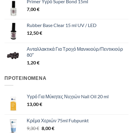
Primer Υγρό Super Bond 15ml
7,00
€
Rubber Base Clear 15 ml UV / LED
12,50
€
Ανταλλακτικά Για Τροχό Μανικιούρ/Πεντικιούρ
80″
1,20
€
ΠΡΟΤΕΙΝΟΜΕΝΑ
Υγρό Για Μύκητες Νυχιών Nail Oil 20 ml
13,00
€
Κρέμα Χεριών 75ml Fubpunkt
Original
Η
9,30
€
8,00
€