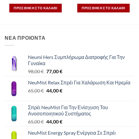
ΠΡΟΣΘΉΚΗ ΣΤΟ ΚΑΛΆΘΙ
ΠΡΟΣΘΉΚΗ ΣΤΟ ΚΑΛΆΘΙ
ΝΕΑ ΠΡΟΙΟΝΤΑ
Neumi Hers Συμπλήρωμα Διατροφής Για Την
Γυναίκα
Original
Η
98,00
€
77,00
€
price
τρέχουσα
NeuMist Relax Σπρέι Για Χαλάρωση Και Ηρεμία
was:
τιμή
Original
Η
65,00
€
98,00 €.
44,00
€
είναι:
price
τρέχουσα
77,00 €.
was:
τιμή
Σπρέι NeuMist Για Την Ενίσχυση Του
65,00 €.
είναι:
Ανοσοποιητικού Συστήματος
44,00 €.
Original
Η
65,00
€
44,00
€
price
τρέχουσα
NeuMist Energy Spray Ενέργεια Σε Σπρέι
was:
τιμή