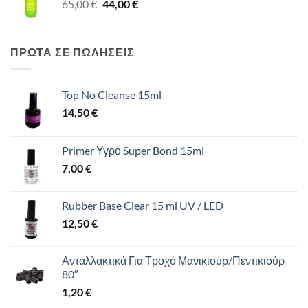
Original
Η
65,00
€
65,00 €.
44,00
€
είναι:
price
τρέχουσα
44,00 €.
was:
τιμή
65,00 €.
είναι:
ΠΡΩΤΑ ΣΕ ΠΩΛΗΣΕΙΣ
44,00 €.
Top No Cleanse 15ml
14,50
€
Primer Υγρό Super Bond 15ml
7,00
€
Rubber Base Clear 15 ml UV / LED
12,50
€
Ανταλλακτικά Για Τροχό Μανικιούρ/Πεντικιούρ
80″
1,20
€