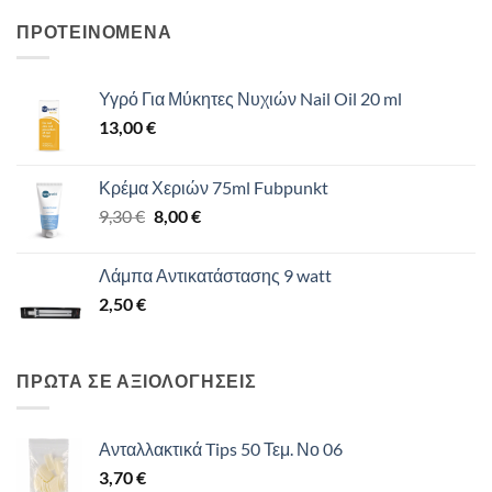
ΠΡΟΤΕΙΝΟΜΕΝΑ
Υγρό Για Μύκητες Νυχιών Nail Oil 20 ml
13,00
€
Κρέμα Χεριών 75ml Fubpunkt
Original
Η
9,30
€
8,00
€
price
τρέχουσα
was:
τιμή
Λάμπα Αντικατάστασης 9 watt
9,30 €.
είναι:
2,50
€
8,00 €.
ΠΡΩΤΑ ΣΕ ΑΞΙΟΛΟΓΗΣΕΙΣ
Ανταλλακτικά Tips 50 Τεμ. Νο 06
3,70
€