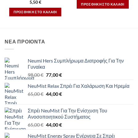
5,50
€
ΠΡΟΣΘΉΚΗ ΣΤΟ ΚΑΛΆΘΙ
ΠΡΟΣΘΉΚΗ ΣΤΟ ΚΑΛΆΘΙ
ΝΕΑ ΠΡΟΙΟΝΤΑ
Neumi Hers Συμπλήρωμα Διατροφής Για Την
Γυναίκα
Original
Η
98,00
€
77,00
€
price
τρέχουσα
NeuMist Relax Σπρέι Για Χαλάρωση Και Ηρεμία
was:
τιμή
Original
Η
65,00
€
98,00 €.
44,00
€
είναι:
price
τρέχουσα
77,00 €.
was:
τιμή
Σπρέι NeuMist Για Την Ενίσχυση Του
65,00 €.
είναι:
Ανοσοποιητικού Συστήματος
44,00 €.
Original
Η
65,00
€
44,00
€
price
τρέχουσα
NeuMist Energy Spray Ενέργεια Σε Σπρέι
was:
τιμή