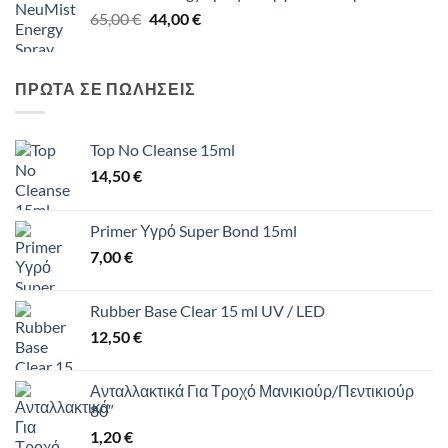
Original
Η
65,00
€
65,00 €.
44,00
€
είναι:
price
τρέχουσα
44,00 €.
was:
τιμή
65,00 €.
είναι:
ΠΡΩΤΑ ΣΕ ΠΩΛΗΣΕΙΣ
44,00 €.
Top No Cleanse 15ml
14,50
€
Primer Υγρό Super Bond 15ml
7,00
€
Rubber Base Clear 15 ml UV / LED
12,50
€
Ανταλλακτικά Για Τροχό Μανικιούρ/Πεντικιούρ
80″
1,20
€