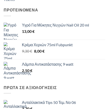
ΠΡΟΤΕΙΝΟΜΕΝΑ
Υγρό Για Μύκητες Νυχιών Nail Oil 20 ml
13,00
€
Κρέμα Χεριών 75ml Fubpunkt
Original
Η
9,30
€
8,00
€
price
τρέχουσα
was:
τιμή
Λάμπα Αντικατάστασης 9 watt
9,30 €.
είναι:
2,50
€
8,00 €.
ΠΡΩΤΑ ΣΕ ΑΞΙΟΛΟΓΗΣΕΙΣ
Ανταλλακτικά Tips 50 Τεμ. Νο 06
3,70
€