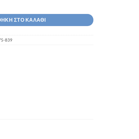
 775-839 ποσότητα
ΉΚΗ ΣΤΟ ΚΑΛΆΘΙ
75-839