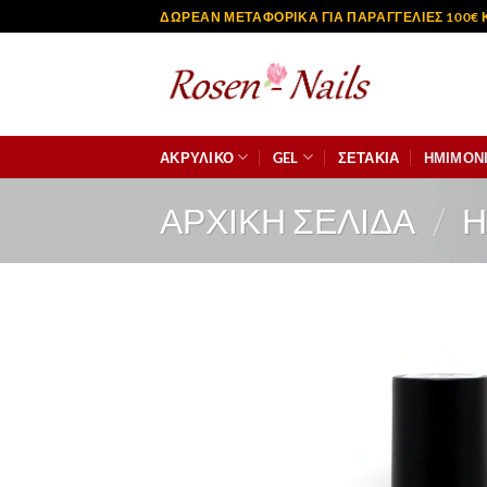
Μετάβαση
ΔΩΡΕΑΝ ΜΕΤΑΦΟΡΙΚΑ ΓΙΑ ΠΑΡΑΓΓΕΛΙΕΣ 100€ 
στο
περιεχόμενο
ΑΚΡΥΛΙΚΟ
GEL
ΣΕΤΆΚΙΑ
ΗΜΙΜΟΝ
ΑΡΧΙΚΉ ΣΕΛΊΔΑ
/
Η