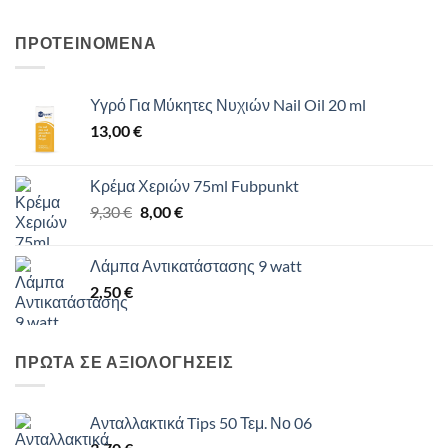
ΠΡΟΤΕΙΝΟΜΕΝΑ
Υγρό Για Μύκητες Νυχιών Nail Oil 20 ml
13,00
€
Κρέμα Χεριών 75ml Fubpunkt
Original
Η
9,30
€
8,00
€
price
τρέχουσα
was:
τιμή
Λάμπα Αντικατάστασης 9 watt
9,30 €.
είναι:
2,50
€
8,00 €.
ΠΡΩΤΑ ΣΕ ΑΞΙΟΛΟΓΗΣΕΙΣ
Ανταλλακτικά Tips 50 Τεμ. Νο 06