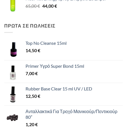
Original
Η
65,00
€
65,00 €.
44,00
€
είναι:
price
τρέχουσα
44,00 €.
was:
τιμή
65,00 €.
είναι:
ΠΡΩΤΑ ΣΕ ΠΩΛΗΣΕΙΣ
44,00 €.
Top No Cleanse 15ml
14,50
€
Primer Υγρό Super Bond 15ml
7,00
€
Rubber Base Clear 15 ml UV / LED
12,50
€
Ανταλλακτικά Για Τροχό Μανικιούρ/Πεντικιούρ
80″
1,20
€