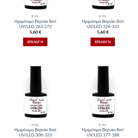
8 ML
8 ML
Ημιμόνιμο Βερνίκι 8ml
Ημιμόνιμο Βερνίκι 8ml
UV/LED 263-272
UV/LED 326-331
5,60
€
5,60
€
ΕΠΙΛΟΓΉ
ΕΠΙΛΟΓΉ
Αυτό
Αυτό
το
το
προϊόν
προϊόν
έχει
έχει
πολλαπλές
πολλαπλές
παραλλαγές.
παραλλαγές.
Οι
Οι
επιλογές
επιλογές
μπορούν
μπορούν
να
να
επιλεγούν
επιλεγούν
στη
στη
8 ML
8 ML
σελίδα
σελίδα
Ημιμόνιμο Βερνίκι 8ml
Ημιμόνιμο Βερνίκι 8ml
του
του
UV/LED 308-323
UV/LED 177-188