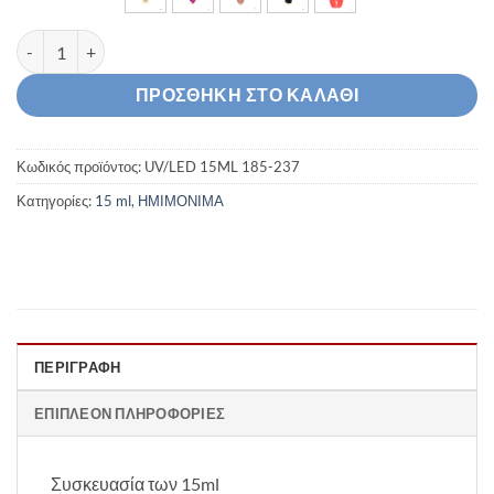
Ημιμόνιμο Βερνίκι 15ml UV/LED 185-237 ποσότητα
ΠΡΟΣΘΉΚΗ ΣΤΟ ΚΑΛΆΘΙ
Κωδικός προϊόντος:
UV/LED 15ML 185-237
Κατηγορίες:
15 ml
,
ΗΜΙΜΟΝΙΜA
ΠΕΡΙΓΡΑΦΉ
ΕΠΙΠΛΈΟΝ ΠΛΗΡΟΦΟΡΊΕΣ
Συσκευασία των 15ml