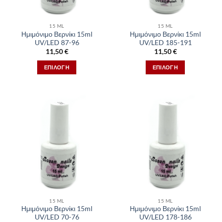
15 ML
15 ML
Ημιμόνιμο Βερνίκι 15ml
Ημιμόνιμο Βερνίκι 15ml
UV/LED 87-96
UV/LED 185-191
11,50
€
11,50
€
ΕΠΙΛΟΓΉ
ΕΠΙΛΟΓΉ
Αυτό
Αυτό
το
το
προϊόν
προϊόν
έχει
έχει
πολλαπλές
πολλαπλές
παραλλαγές.
παραλλαγές.
Οι
Οι
επιλογές
επιλογές
μπορούν
μπορούν
να
να
επιλεγούν
επιλεγούν
στη
στη
15 ML
15 ML
σελίδα
σελίδα
Ημιμόνιμο Βερνίκι 15ml
Ημιμόνιμο Βερνίκι 15ml
του
του
UV/LED 70-76
UV/LED 178-186