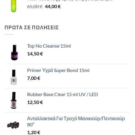
Original
Η
65,00
€
65,00 €.
44,00
€
είναι:
price
τρέχουσα
44,00 €.
was:
τιμή
65,00 €.
είναι:
ΠΡΩΤΑ ΣΕ ΠΩΛΗΣΕΙΣ
44,00 €.
Top No Cleanse 15ml
14,50
€
Primer Υγρό Super Bond 15ml
7,00
€
Rubber Base Clear 15 ml UV / LED
12,50
€
Ανταλλακτικά Για Τροχό Μανικιούρ/Πεντικιούρ
80″
1,20
€