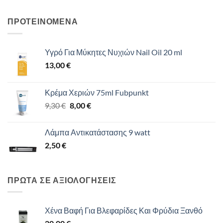
ΠΡΟΤΕΙΝΟΜΕΝΑ
Υγρό Για Μύκητες Νυχιών Nail Oil 20 ml
13,00
€
Κρέμα Χεριών 75ml Fubpunkt
Original
Η
9,30
€
8,00
€
price
τρέχουσα
was:
τιμή
Λάμπα Αντικατάστασης 9 watt
9,30 €.
είναι:
2,50
€
8,00 €.
ΠΡΩΤΑ ΣΕ ΑΞΙΟΛΟΓΗΣΕΙΣ
Χένα Βαφή Για Βλεφαρίδες Και Φρύδια Ξανθό