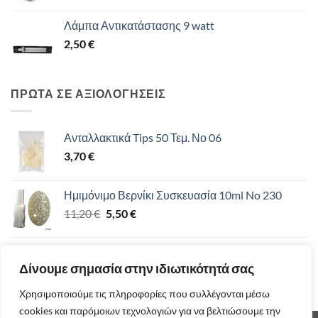
price
τρέχουσα
was:
τιμή
Λάμπα Αντικατάστασης 9 watt
9,30 €.
είναι:
2,50
€
8,00 €.
ΠΡΩΤΑ ΣΕ ΑΞΙΟΛΟΓΗΣΕΙΣ
Ανταλλακτικά Tips 50 Τεμ. Νο 06
3,70
€
Ημιμόνιμο Βερνίκι Συσκευασία 10ml No 230
Original
Η
11,20
€
5,50
€
price
τρέχουσα
was:
τιμή
Ημιμόνιμο Βερνίκι 15ml UV/LED 12-19
11,20 €.
είναι:
Δίνουμε σημασία στην ιδιωτικότητά σας
11,50
€
5,50 €.
Χρησιμοποιούμε τις πληροφορίες που συλλέγονται μέσω
cookies και παρόμοιων τεχνολογιών για να βελτιώσουμε την