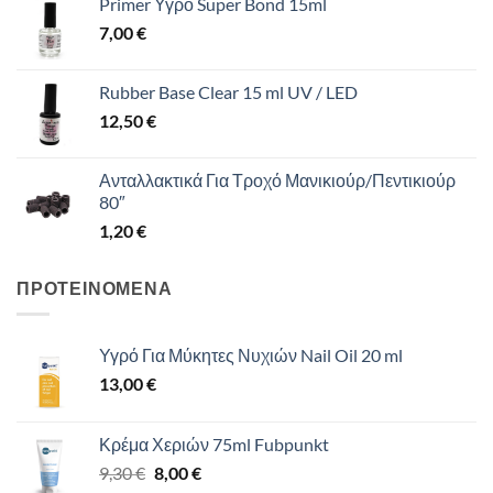
Primer Υγρό Super Bond 15ml
7,00
€
Rubber Base Clear 15 ml UV / LED
12,50
€
Ανταλλακτικά Για Τροχό Μανικιούρ/Πεντικιούρ
80″
1,20
€
ΠΡΟΤΕΙΝΟΜΕΝΑ
Υγρό Για Μύκητες Νυχιών Nail Oil 20 ml
13,00
€
Κρέμα Χεριών 75ml Fubpunkt
Original
Η
9,30
€
8,00
€