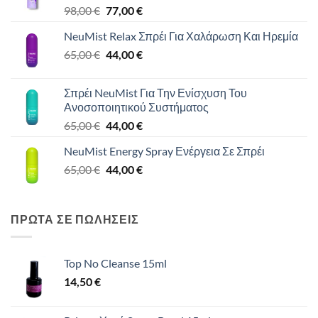
Original
Η
98,00
€
77,00
€
price
τρέχουσα
NeuMist Relax Σπρέι Για Χαλάρωση Και Ηρεμία
was:
τιμή
Original
Η
65,00
€
98,00 €.
44,00
€
είναι:
price
τρέχουσα
77,00 €.
was:
τιμή
Σπρέι NeuMist Για Την Ενίσχυση Του
65,00 €.
είναι:
Ανοσοποιητικού Συστήματος
44,00 €.
Original
Η
65,00
€
44,00
€
price
τρέχουσα
NeuMist Energy Spray Ενέργεια Σε Σπρέι
was:
τιμή
Original
Η
65,00
€
65,00 €.
44,00
€
είναι:
price
τρέχουσα
44,00 €.
was:
τιμή
65,00 €.
είναι:
ΠΡΩΤΑ ΣΕ ΠΩΛΗΣΕΙΣ
44,00 €.
Top No Cleanse 15ml
14,50
€