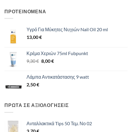
ΠΡΟΤΕΙΝΟΜΕΝΑ
Υγρό Για Μύκητες Νυχιών Nail Oil 20 ml
13,00
€
Κρέμα Χεριών 75ml Fubpunkt
Original
Η
9,30
€
8,00
€
price
τρέχουσα
was:
τιμή
Λάμπα Αντικατάστασης 9 watt
9,30 €.
είναι:
2,50
€
8,00 €.
ΠΡΩΤΑ ΣΕ ΑΞΙΟΛΟΓΗΣΕΙΣ
Ανταλλακτικά Tips 50 Τεμ. Νο 02
3,70
€