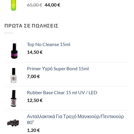
Original
Η
65,00
€
65,00 €.
44,00
€
είναι:
price
τρέχουσα
44,00 €.
was:
τιμή
65,00 €.
είναι:
ΠΡΩΤΑ ΣΕ ΠΩΛΗΣΕΙΣ
44,00 €.
Top No Cleanse 15ml
14,50
€
Primer Υγρό Super Bond 15ml
7,00
€
Rubber Base Clear 15 ml UV / LED
12,50
€
Ανταλλακτικά Για Τροχό Μανικιούρ/Πεντικιούρ
80″
1,20
€