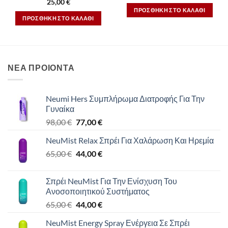
25,00
€
ΠΡΟΣΘΉΚΗ ΣΤΟ ΚΑΛΆΘΙ
ΠΡΟΣΘΉΚΗ ΣΤΟ ΚΑΛΆΘΙ
ΝΕΑ ΠΡΟΙΟΝΤΑ
Neumi Hers Συμπλήρωμα Διατροφής Για Την
Γυναίκα
Original
Η
98,00
€
77,00
€
price
τρέχουσα
NeuMist Relax Σπρέι Για Χαλάρωση Και Ηρεμία
was:
τιμή
Original
Η
65,00
€
98,00 €.
44,00
€
είναι:
price
τρέχουσα
77,00 €.
was:
τιμή
Σπρέι NeuMist Για Την Ενίσχυση Του
65,00 €.
είναι:
Ανοσοποιητικού Συστήματος
44,00 €.
Original
Η
65,00
€
44,00
€
price
τρέχουσα
NeuMist Energy Spray Ενέργεια Σε Σπρέι
was:
τιμή