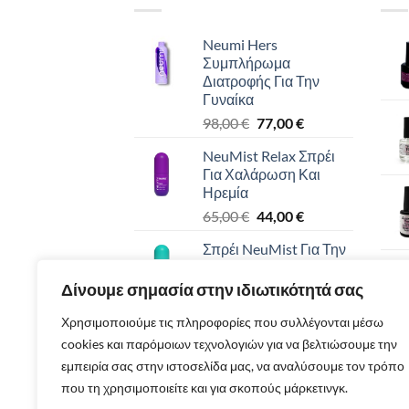
Neumi Hers
Συμπλήρωμα
Διατροφής Για Την
Γυναίκα
Original
Η
98,00
€
77,00
€
price
τρέχουσα
NeuMist Relax Σπρέι
was:
τιμή
Για Χαλάρωση Και
98,00 €.
είναι:
Ηρεμία
77,00 €.
Original
Η
65,00
€
44,00
€
price
τρέχουσα
Σπρέι NeuMist Για Την
was:
τιμή
Ενίσχυση Του
65,00 €.
είναι:
Ανοσοποιητικού
Δίνουμε σημασία στην ιδιωτικότητά σας
44,00 €.
Συστήματος
Χρησιμοποιούμε τις πληροφορίες που συλλέγονται μέσω
Original
Η
65,00
€
44,00
€
cookies και παρόμοιων τεχνολογιών για να βελτιώσουμε την
price
τρέχουσα
NeuMist Energy Spray
was:
τιμή
εμπειρία σας στην ιστοσελίδα μας, να αναλύσουμε τον τρόπο
Ενέργεια Σε Σπρέι
65,00 €.
είναι:
που τη χρησιμοποιείτε και για σκοπούς μάρκετινγκ.
Original
Η
65,00
€
44,00
€
44,00 €.