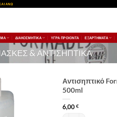
ΚΑΙ ΑΝΩ
ΙΜA
ΔΙΑΚΟΣΜΗΤΙΚΆ
ΥΓΡΑ ΠΡΟΙΟΝΤΑ
ΕΞΑΡΤΗΜΑΤΑ
ΆΣΚΕΣ & ΑΝΤΙΣΗΠΤΙΚΆ
Αντισηπτικό Fo
500ml
6,00
€
Αντισηπτικό Formades Χωρίς 