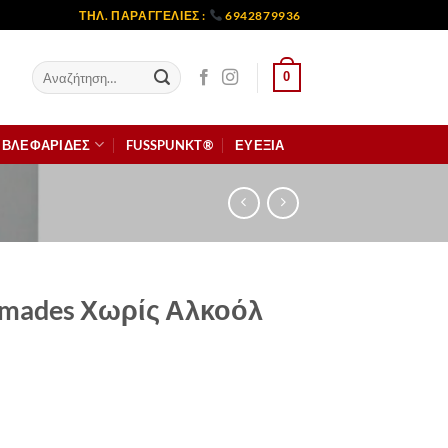
ΤΗΛ. ΠΑΡΑΓΓΕΛΙΕΣ :
6942879936
Αναζήτηση
0
για:
ΒΛΕΦΑΡΙΔΕΣ
FUSSPUNKT®
ΕΥΕΞΙΑ
rmades Χωρίς Αλκοόλ
Αλκοόλ 500ml ποσότητα