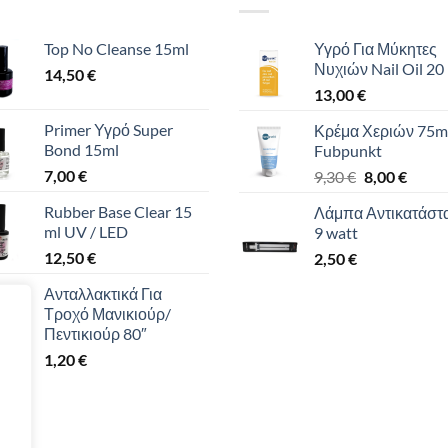
Top No Cleanse 15ml
Υγρό Για Μύκητες
Νυχιών Nail Oil 20
14,50
€
13,00
€
Primer Υγρό Super
Κρέμα Χεριών 75m
Bond 15ml
Fubpunkt
7,00
€
Original
Η
9,30
€
8,00
€
price
τρέχο
Rubber Base Clear 15
Λάμπα Αντικατάστ
was:
τιμή
ml UV / LED
9 watt
9,30 €.
είναι:
12,50
€
2,50
€
8,00 €
Ανταλλακτικά Για
Τροχό Μανικιούρ/
Πεντικιούρ 80″
1,20
€