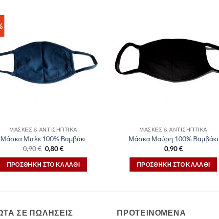
%
ΜΆΣΚΕΣ & ΑΝΤΙΣΗΠΤΙΚΆ
ΜΆΣΚΕΣ & ΑΝΤΙΣΗΠΤΙΚΆ
Μάσκα Μπλε 100% Βαμβάκι
Μάσκα Μαύρη 100% Βαμβάκι
Original
Η
0,90
€
0,80
€
0,90
€
price
τρέχουσα
was:
τιμή
ΠΡΟΣΘΉΚΗ ΣΤΟ ΚΑΛΆΘΙ
ΠΡΟΣΘΉΚΗ ΣΤΟ ΚΑΛΆΘΙ
0,90 €.
είναι:
0,80 €.
ΩΤΑ ΣΕ ΠΩΛΗΣΕΙΣ
ΠΡΟΤΕΙΝΟΜΕΝΑ