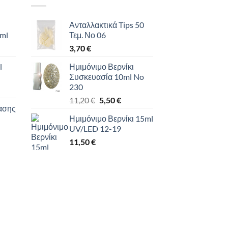
Ανταλλακτικά Tips 50
 ml
Τεμ. Νο 06
3,70
€
l
Ημιμόνιμο Βερνίκι
Συσκευασία 10ml No
230
Original
Η
υσα
11,20
€
5,50
€
ασης
price
τρέχουσα
Ημιμόνιμο Βερνίκι 15ml
was:
τιμή
UV/LED 12-19
11,20 €.
είναι:
.
11,50
€
5,50 €.