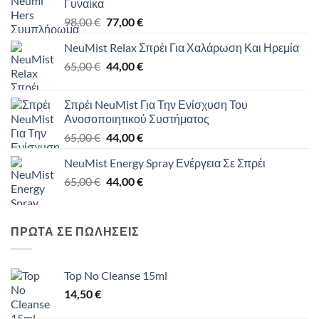
Γυναίκα
Original
Η
98,00
€
77,00
€
price
τρέχουσα
NeuMist Relax Σπρέι Για Χαλάρωση Και Ηρεμία
was:
τιμή
Original
Η
65,00
€
98,00 €.
44,00
€
είναι:
price
τρέχουσα
77,00 €.
was:
τιμή
Σπρέι NeuMist Για Την Ενίσχυση Του
65,00 €.
είναι:
Ανοσοποιητικού Συστήματος
44,00 €.
Original
Η
65,00
€
44,00
€
price
τρέχουσα
NeuMist Energy Spray Ενέργεια Σε Σπρέι
was:
τιμή
Original
Η
65,00
€
65,00 €.
44,00
€
είναι:
price
τρέχουσα
44,00 €.
was:
τιμή
65,00 €.
είναι:
ΠΡΩΤΑ ΣΕ ΠΩΛΗΣΕΙΣ
44,00 €.
Top No Cleanse 15ml
14,50
€