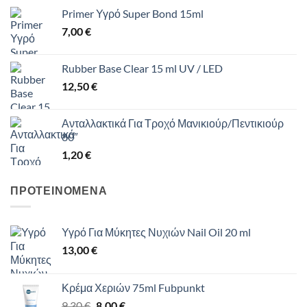
Primer Υγρό Super Bond 15ml
7,00
€
Rubber Base Clear 15 ml UV / LED
12,50
€
Ανταλλακτικά Για Τροχό Μανικιούρ/Πεντικιούρ
80″
1,20
€
ΠΡΟΤΕΙΝΟΜΕΝΑ
Υγρό Για Μύκητες Νυχιών Nail Oil 20 ml
13,00
€
Κρέμα Χεριών 75ml Fubpunkt
Original
Η
9,30
€
8,00
€