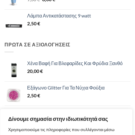
price
τρέχουσα
was:
τιμή
Λάμπα Αντικατάστασης 9 watt
9,30 €.
είναι:
2,50
€
8,00 €.
ΠΡΩΤΑ ΣΕ ΑΞΙΟΛΟΓΗΣΕΙΣ
Χένα Βαφή Για Βλεφαρίδες Και Φρύδια Ξανθό
20,00
€
Εξάγωνο Glitter Για Τα Νύχια Φούξια
2,50
€
Ημιμόνιμο Βερνίκι 8ml UV/LED 442-455
Δίνουμε σημασία στην ιδιωτικότητά σας
5,60
€
Χρησιμοποιούμε τις πληροφορίες που συλλέγονται μέσω