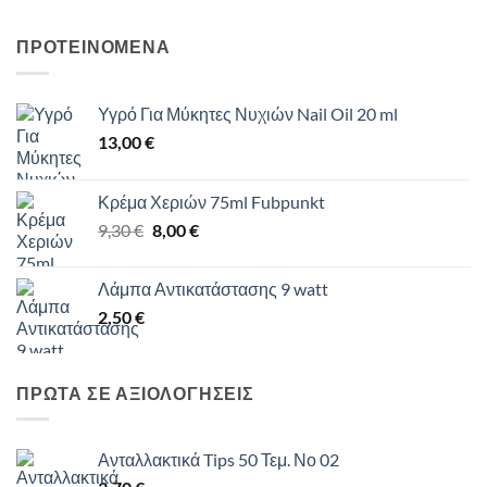
ΠΡΟΤΕΙΝΟΜΕΝΑ
Υγρό Για Μύκητες Νυχιών Nail Oil 20 ml
13,00
€
Κρέμα Χεριών 75ml Fubpunkt
Original
Η
9,30
€
8,00
€
price
τρέχουσα
was:
τιμή
Λάμπα Αντικατάστασης 9 watt
9,30 €.
είναι:
2,50
€
8,00 €.
ΠΡΩΤΑ ΣΕ ΑΞΙΟΛΟΓΗΣΕΙΣ
Ανταλλακτικά Tips 50 Τεμ. Νο 02