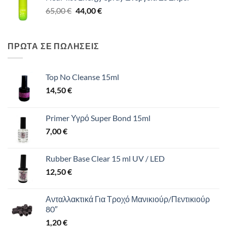
Original
Η
65,00
€
65,00 €.
44,00
€
είναι:
price
τρέχουσα
44,00 €.
was:
τιμή
65,00 €.
είναι:
ΠΡΩΤΑ ΣΕ ΠΩΛΗΣΕΙΣ
44,00 €.
Top No Cleanse 15ml
14,50
€
Primer Υγρό Super Bond 15ml
7,00
€
Rubber Base Clear 15 ml UV / LED
12,50
€
Ανταλλακτικά Για Τροχό Μανικιούρ/Πεντικιούρ
80″
1,20
€