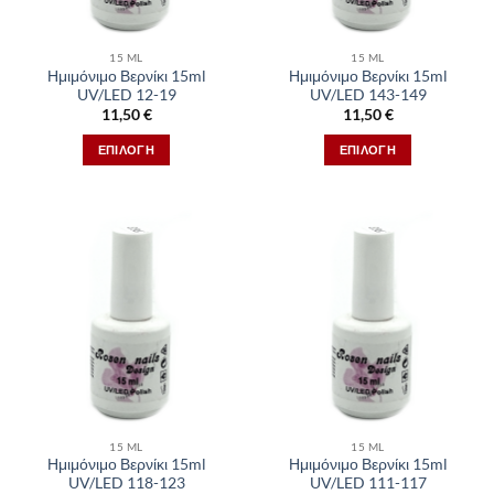
15 ML
15 ML
Ημιμόνιμο Βερνίκι 15ml
Ημιμόνιμο Βερνίκι 15ml
UV/LED 12-19
UV/LED 143-149
11,50
€
11,50
€
ΕΠΙΛΟΓΉ
ΕΠΙΛΟΓΉ
Αυτό
Αυτό
το
το
προϊόν
προϊόν
έχει
έχει
πολλαπλές
πολλαπλές
παραλλαγές.
παραλλαγές.
Οι
Οι
επιλογές
επιλογές
μπορούν
μπορούν
να
να
επιλεγούν
επιλεγούν
στη
στη
15 ML
15 ML
σελίδα
σελίδα
Ημιμόνιμο Βερνίκι 15ml
Ημιμόνιμο Βερνίκι 15ml
του
του
UV/LED 118-123
UV/LED 111-117