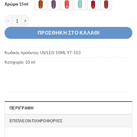
was:
τιμή
Χρώμα 15ml
6,90 €.
είναι:
5,50 €.
Ημιμόνιμο Βερνίκι 10ml UV/LED 97-103 ποσότητα
ΠΡΟΣΘΉΚΗ ΣΤΟ ΚΑΛΆΘΙ
Κωδικός προϊόντος:
UV/LED 10ML 97-103
Κατηγορία:
10 ml
ΠΕΡΙΓΡΑΦΉ
ΕΠΙΠΛΈΟΝ ΠΛΗΡΟΦΟΡΊΕΣ