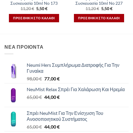
Συσκευασία 10ml No 173
Συσκευασία 10ml No 227
Original
Η
Original
Η
11,20
€
5,50
€
11,20
€
5,50
€
price
τρέχουσα
price
τρέχουσα
was:
τιμή
was:
τιμή
ΠΡΟΣΘΉΚΗ ΣΤΟ ΚΑΛΆΘΙ
ΠΡΟΣΘΉΚΗ ΣΤΟ ΚΑΛΆΘΙ
11,20 €.
είναι:
11,20 €.
είναι:
5,50 €.
5,50 €.
ΝΕΑ ΠΡΟΙΟΝΤΑ
Neumi Hers Συμπλήρωμα Διατροφής Για Την
Γυναίκα
Original
Η
98,00
€
77,00
€
price
τρέχουσα
NeuMist Relax Σπρέι Για Χαλάρωση Και Ηρεμία
was:
τιμή
Original
Η
65,00
€
98,00 €.
44,00
€
είναι:
price
τρέχουσα
77,00 €.
was:
τιμή
Σπρέι NeuMist Για Την Ενίσχυση Του
65,00 €.
είναι:
Ανοσοποιητικού Συστήματος
44,00 €.
Original
Η
65,00
€
44,00
€
price
τρέχουσα