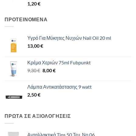
1,20
€
ΠΡΟΤΕΙΝΟΜΕΝΑ
Υγρό Για Μύκητες Νυχιών Nail Oil 20 ml
13,00
€
Κρέμα Χεριών 75ml Fubpunkt
Original
Η
9,30
€
8,00
€
price
τρέχουσα
was:
τιμή
Λάμπα Αντικατάστασης 9 watt
9,30 €.
είναι:
2,50
€
8,00 €.
ΠΡΩΤΑ ΣΕ ΑΞΙΟΛΟΓΗΣΕΙΣ
Ανταλλακτικά Tips 50 Τεμ. Νο 06