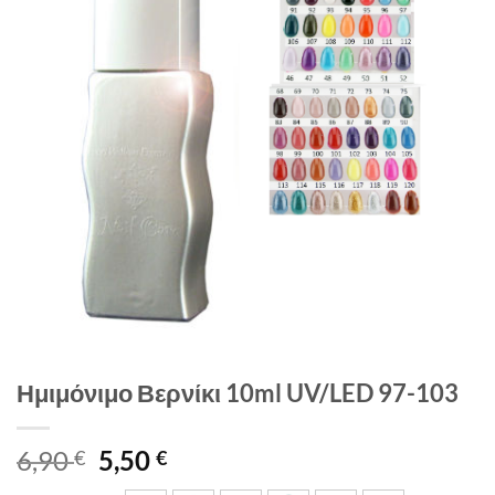
Ημιμόνιμο Βερνίκι 10ml UV/LED 97-103
Original
Η
6,90
5,50
€
€
price
τρέχουσα