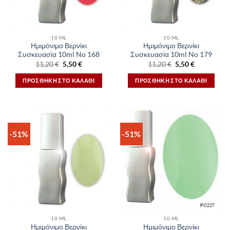
10 ML
10 ML
Ημιμόνιμο Βερνίκι
Ημιμόνιμο Βερνίκι
Συσκευασία 10ml No 168
Συσκευασία 10ml No 179
Original
Η
Original
Η
11,20
€
5,50
€
11,20
€
5,50
€
price
τρέχουσα
price
τρέχουσα
was:
τιμή
was:
τιμή
ΠΡΟΣΘΉΚΗ ΣΤΟ ΚΑΛΆΘΙ
ΠΡΟΣΘΉΚΗ ΣΤΟ ΚΑΛΆΘΙ
11,20 €.
είναι:
11,20 €.
είναι:
5,50 €.
5,50 €.
-51%
-51%
10 ML
10 ML
Ημιμόνιμο Βερνίκι
Ημιμόνιμο Βερνίκι