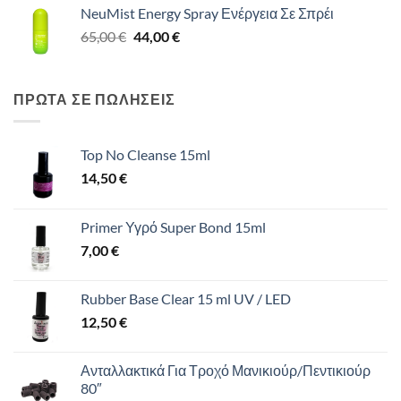
NeuMist Energy Spray Ενέργεια Σε Σπρέι
was:
τιμή
Original
Η
65,00
€
65,00 €.
44,00
€
είναι:
price
τρέχουσα
44,00 €.
was:
τιμή
65,00 €.
είναι:
ΠΡΩΤΑ ΣΕ ΠΩΛΗΣΕΙΣ
44,00 €.
Top No Cleanse 15ml
14,50
€
Primer Υγρό Super Bond 15ml
7,00
€
Rubber Base Clear 15 ml UV / LED
12,50
€
Ανταλλακτικά Για Τροχό Μανικιούρ/Πεντικιούρ
80″