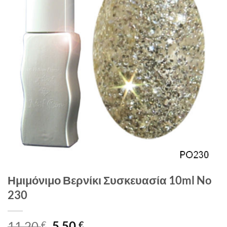
Ημιμόνιμο Βερνίκι Συσκευασία 10ml No
230
Original
Η
11,20
5,50
€
€