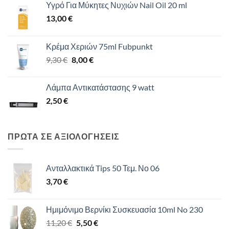
Υγρό Για Μύκητες Νυχιών Nail Oil 20 ml
13,00
€
Κρέμα Χεριών 75ml Fubpunkt
Original
Η
9,30
€
8,00
€
price
τρέχουσα
was:
τιμή
Λάμπα Αντικατάστασης 9 watt
9,30 €.
είναι:
2,50
€
8,00 €.
ΠΡΩΤΑ ΣΕ ΑΞΙΟΛΟΓΗΣΕΙΣ
Ανταλλακτικά Tips 50 Τεμ. Νο 06
3,70
€
Ημιμόνιμο Βερνίκι Συσκευασία 10ml No 230
Original
Η
11,20
€
5,50
€