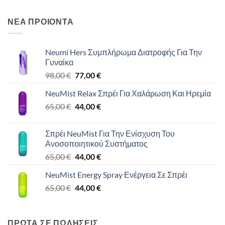
ΝΕΑ ΠΡΟΙΟΝΤΑ
Neumi Hers Συμπλήρωμα Διατροφής Για Την
Γυναίκα
Original
Η
98,00
€
77,00
€
price
τρέχουσα
NeuMist Relax Σπρέι Για Χαλάρωση Και Ηρεμία
was:
τιμή
Original
Η
65,00
€
98,00 €.
44,00
€
είναι:
price
τρέχουσα
77,00 €.
was:
τιμή
Σπρέι NeuMist Για Την Ενίσχυση Του
65,00 €.
είναι:
Ανοσοποιητικού Συστήματος
44,00 €.
Original
Η
65,00
€
44,00
€
price
τρέχουσα
NeuMist Energy Spray Ενέργεια Σε Σπρέι
was:
τιμή
Original
Η
65,00
€
65,00 €.
44,00
€
είναι:
price
τρέχουσα
44,00 €.
was:
τιμή
65,00 €.
είναι:
ΠΡΩΤΑ ΣΕ ΠΩΛΗΣΕΙΣ