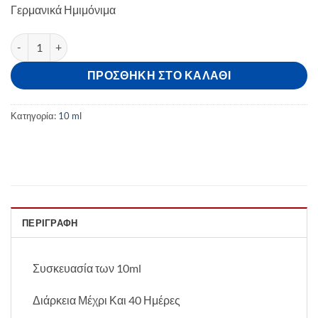
Γερμανικά Ημιμόνιμα
was:
τιμή
11,20 €.
είναι:
Ημιμόνιμο Βερνίκι Συσκευασία 10ml No 180 ποσότητα
5,50 €.
ΠΡΟΣΘΉΚΗ ΣΤΟ ΚΑΛΆΘΙ
Κατηγορία:
10 ml
ΠΕΡΙΓΡΑΦΉ
Συσκευασία των 10ml
Διάρκεια Μέχρι Και 40 Ημέρες