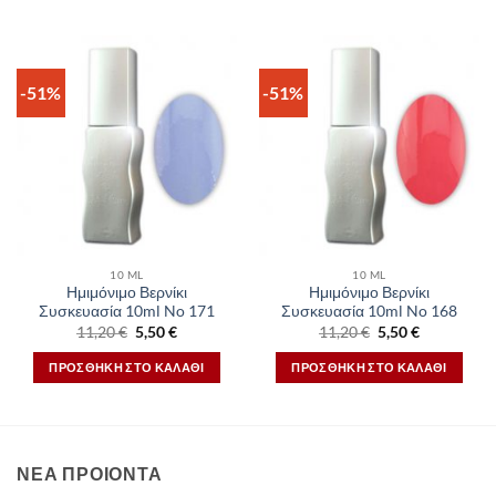
-51%
-51%
10 ML
10 ML
Ημιμόνιμο Βερνίκι
Ημιμόνιμο Βερνίκι
Συσκευασία 10ml No 171
Συσκευασία 10ml No 168
Original
Η
Original
Η
11,20
€
5,50
€
11,20
€
5,50
€
price
τρέχουσα
price
τρέχουσα
was:
τιμή
was:
τιμή
ΠΡΟΣΘΉΚΗ ΣΤΟ ΚΑΛΆΘΙ
ΠΡΟΣΘΉΚΗ ΣΤΟ ΚΑΛΆΘΙ
11,20 €.
είναι:
11,20 €.
είναι:
5,50 €.
5,50 €.
ΝΕΑ ΠΡΟΙΟΝΤΑ