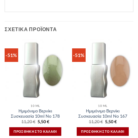
ΣΧΕΤΙΚΆ ΠΡΟΪΌΝΤΑ
-51%
-51%
10 ML
10 ML
Ημιμόνιμο Βερνίκι
Ημιμόνιμο Βερνίκι
Συσκευασία 10ml No 178
Συσκευασία 10ml No 167
Original
Η
Original
Η
11,20
€
5,50
€
11,20
€
5,50
€
price
τρέχουσα
price
τρέχουσα
was:
τιμή
was:
τιμή
ΠΡΟΣΘΉΚΗ ΣΤΟ ΚΑΛΆΘΙ
ΠΡΟΣΘΉΚΗ ΣΤΟ ΚΑΛΆΘΙ
11,20 €.
είναι:
11,20 €.
είναι:
5,50 €.
5,50 €.