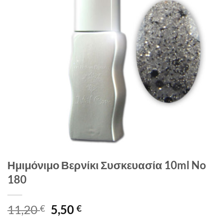
Ημιμόνιμο Βερνίκι Συσκευασία 10ml No
180
Original
Η
11,20
5,50
€
€
price
τρέχουσα