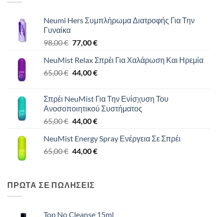
Neumi Hers Συμπλήρωμα Διατροφής Για Την
Γυναίκα
Original
Η
98,00
€
77,00
€
price
τρέχουσα
NeuMist Relax Σπρέι Για Χαλάρωση Και Ηρεμία
was:
τιμή
Original
Η
65,00
€
98,00 €.
44,00
€
είναι:
price
τρέχουσα
77,00 €.
was:
τιμή
Σπρέι NeuMist Για Την Ενίσχυση Του
65,00 €.
είναι:
Ανοσοποιητικού Συστήματος
44,00 €.
Original
Η
65,00
€
44,00
€
price
τρέχουσα
NeuMist Energy Spray Ενέργεια Σε Σπρέι
was:
τιμή
Original
Η
65,00
€
65,00 €.
44,00
€
είναι:
price
τρέχουσα
44,00 €.
was:
τιμή
65,00 €.
είναι:
ΠΡΩΤΑ ΣΕ ΠΩΛΗΣΕΙΣ
44,00 €.
Top No Cleanse 15ml