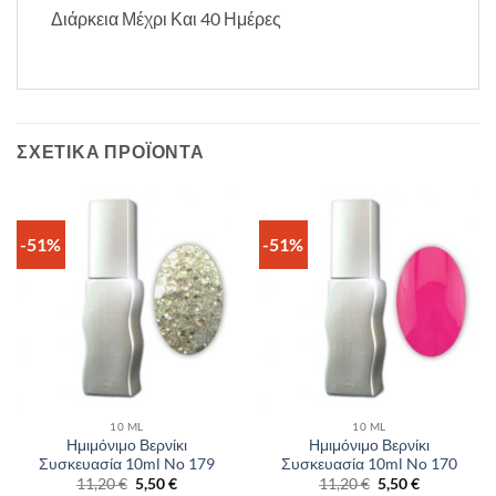
Διάρκεια Μέχρι Και 40 Ημέρες
ΣΧΕΤΙΚΆ ΠΡΟΪΌΝΤΑ
-51%
-51%
10 ML
10 ML
Ημιμόνιμο Βερνίκι
Ημιμόνιμο Βερνίκι
Συσκευασία 10ml No 179
Συσκευασία 10ml No 170
Original
Η
Original
Η
11,20
€
5,50
€
11,20
€
5,50
€