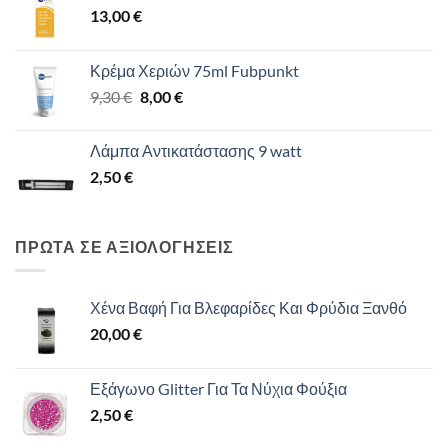
13,00
€
Κρέμα Χεριών 75ml Fubpunkt
Original
Η
9,30
€
8,00
€
price
τρέχουσα
was:
τιμή
Λάμπα Αντικατάστασης 9 watt
9,30 €.
είναι:
2,50
€
8,00 €.
ΠΡΩΤΑ ΣΕ ΑΞΙΟΛΟΓΗΣΕΙΣ
Χένα Βαφή Για Βλεφαρίδες Και Φρύδια Ξανθό
20,00
€
Εξάγωνο Glitter Για Τα Νύχια Φούξια
2,50
€