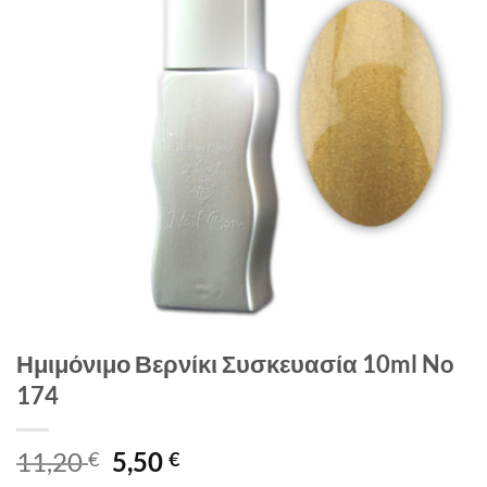
Ημιμόνιμο Βερνίκι Συσκευασία 10ml No
174
Original
Η
11,20
5,50
€
€
price
τρέχουσα