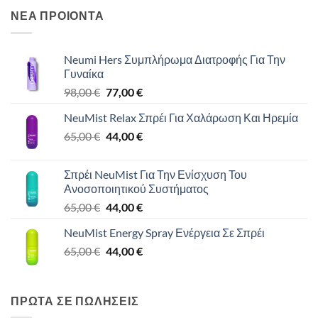
ΝΕΑ ΠΡΟΙΟΝΤΑ
Neumi Hers Συμπλήρωμα Διατροφής Για Την
Γυναίκα
Original
Η
98,00
€
77,00
€
price
τρέχουσα
NeuMist Relax Σπρέι Για Χαλάρωση Και Ηρεμία
was:
τιμή
Original
Η
65,00
€
98,00 €.
44,00
€
είναι:
price
τρέχουσα
77,00 €.
was:
τιμή
Σπρέι NeuMist Για Την Ενίσχυση Του
65,00 €.
είναι:
Ανοσοποιητικού Συστήματος
44,00 €.
Original
Η
65,00
€
44,00
€
price
τρέχουσα
NeuMist Energy Spray Ενέργεια Σε Σπρέι
was:
τιμή
Original
Η
65,00
€
65,00 €.
44,00
€
είναι:
price
τρέχουσα
44,00 €.
was:
τιμή
65,00 €.
είναι:
ΠΡΩΤΑ ΣΕ ΠΩΛΗΣΕΙΣ
44,00 €.