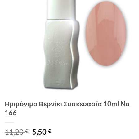
Ημιμόνιμο Βερνίκι Συσκευασία 10ml No
166
Original
Η
11,20
5,50
€
€
price
τρέχουσα