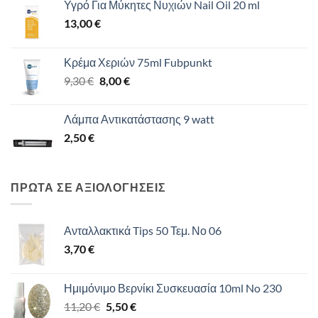
Υγρό Για Μύκητες Νυχιών Nail Oil 20 ml
13,00
€
Κρέμα Χεριών 75ml Fubpunkt
Original
Η
9,30
€
8,00
€
price
τρέχουσα
was:
τιμή
Λάμπα Αντικατάστασης 9 watt
9,30 €.
είναι:
2,50
€
8,00 €.
ΠΡΩΤΑ ΣΕ ΑΞΙΟΛΟΓΗΣΕΙΣ
Ανταλλακτικά Tips 50 Τεμ. Νο 06
3,70
€
Ημιμόνιμο Βερνίκι Συσκευασία 10ml No 230
Original
Η
11,20
€
5,50
€