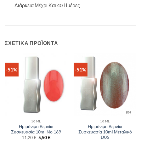
Διάρκεια Μέχρι Και 40 Ημέρες
ΣΧΕΤΙΚΆ ΠΡΟΪΌΝΤΑ
-51%
-51%
10 ML
10 ML
Ημιμόνιμο Βερνίκι
Ημιμόνιμο Βερνίκι
Συσκευασία 10ml No 169
Συσκευασία 10ml Μεταλικό
D05
Original
Η
11,20
€
5,50
€