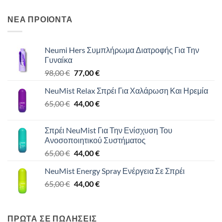
ΝΕΑ ΠΡΟΙΟΝΤΑ
Neumi Hers Συμπλήρωμα Διατροφής Για Την
Γυναίκα
Original
Η
98,00
€
77,00
€
price
τρέχουσα
NeuMist Relax Σπρέι Για Χαλάρωση Και Ηρεμία
was:
τιμή
Original
Η
65,00
€
98,00 €.
44,00
€
είναι:
price
τρέχουσα
77,00 €.
was:
τιμή
Σπρέι NeuMist Για Την Ενίσχυση Του
65,00 €.
είναι:
Ανοσοποιητικού Συστήματος
44,00 €.
Original
Η
65,00
€
44,00
€
price
τρέχουσα
NeuMist Energy Spray Ενέργεια Σε Σπρέι
was:
τιμή
Original
Η
65,00
€
65,00 €.
44,00
€
είναι:
price
τρέχουσα
44,00 €.
was:
τιμή
65,00 €.
είναι:
ΠΡΩΤΑ ΣΕ ΠΩΛΗΣΕΙΣ