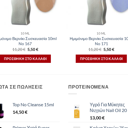
10 ML
10 ML
μόνιμο Βερνίκι Συσκευασία 10ml
Ημιμόνιμο Βερνίκι Συσκευασία 1
No 167
No 171
Original
Η
Original
Η
11,20
€
5,50
€
11,20
€
5,50
€
price
τρέχουσα
price
τρέχου
was:
τιμή
was:
τιμή
ΠΡΟΣΘΉΚΗ ΣΤΟ ΚΑΛΆΘΙ
ΠΡΟΣΘΉΚΗ ΣΤΟ ΚΑΛΆΘΙ
11,20 €.
είναι:
11,20 €.
είναι:
5,50 €.
5,50 €.
ΩΤΑ ΣΕ ΠΩΛΗΣΕΙΣ
ΠΡΟΤΕΙΝΟΜΕΝΑ
Top No Cleanse 15ml
Υγρό Για Μύκητες
Νυχιών Nail Oil 20
14,50
€
13,00
€
Primer Υγρό Super
Κρέμα Χεριών 75m