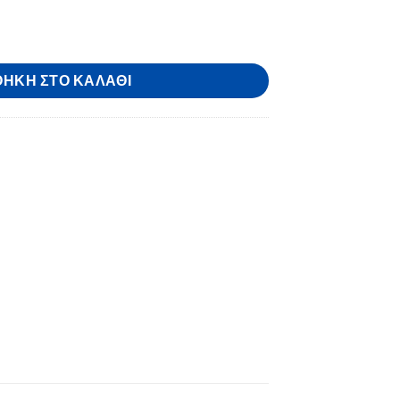
 10ml Γκλίτερ G09 ποσότητα
€.
ΉΚΗ ΣΤΟ ΚΑΛΆΘΙ