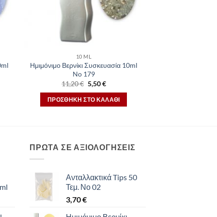
10 ML
0ml
Ημιμόνιμο Βερνίκι Συσκευασία 10ml
No 179
Original
Η
11,20
€
5,50
€
σα
price
τρέχουσα
was:
τιμή
ΠΡΟΣΘΉΚΗ ΣΤΟ ΚΑΛΆΘΙ
11,20 €.
είναι:
5,50 €.
ΠΡΩΤΑ ΣΕ ΑΞΙΟΛΟΓΗΣΕΙΣ
Ανταλλακτικά Tips 50
 ml
Τεμ. Νο 02
3,70
€
l
Ημιμόνιμο Βερνίκι