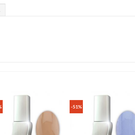
Σ
%
-51%