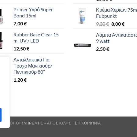
Primer Υγρό Super
Κρέμα Χεριών 75m
Bond 15ml
Fubpunkt
7,00
€
Original
Η
9,30
€
8,00
€
price
τρέχο
Rubber Base Clear 15
Λάμπα Αντικατάστ
was:
τιμή
ml UV / LED
9 watt
9,30 €.
είναι:
12,50
€
2,50
€
8,00 €
Ανταλλακτικά Για
Τροχό Μανικιούρ/
Πεντικιούρ 80″
1,20
€
 & ΤΡΌΠΟΙ ΠΛΗΡΩΜΉΣ – ΑΠΟΣΤΟΛΉΣ
ΕΠΙΚΟΙΝΩΝΊΑ