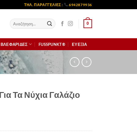
ΤΗΛ. ΠΑΡΑΓΓΕΛΙΕΣ :
6942879936
Αναζήτηση
0
για:
ΒΛΕΦΑΡΙΔΕΣ
FUSSPUNKT®
ΕΥΕΞΙΑ
 Για Τα Νύχια Γαλάζιο