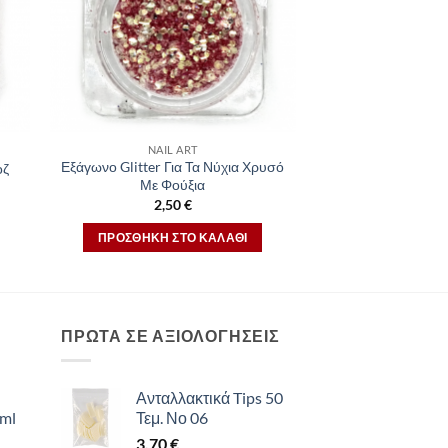
NAIL ART
Εξάγωνο Glitter Για Τα Νύχια Χρυσό
οζ
Με Φούξια
2,50
€
ΠΡΟΣΘΉΚΗ ΣΤΟ ΚΑΛΆΘΙ
ΠΡΩΤΑ ΣΕ ΑΞΙΟΛΟΓΗΣΕΙΣ
Ανταλλακτικά Tips 50
 ml
Τεμ. Νο 06
3,70
€