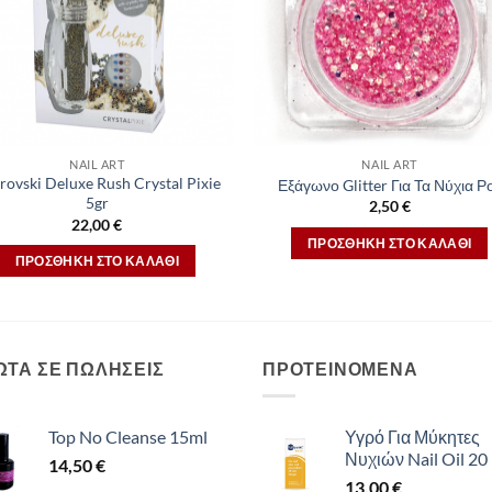
NAIL ART
NAIL ART
rovski Deluxe Rush Crystal Pixie
Εξάγωνο Glitter Για Τα Νύχια Ρ
5gr
2,50
€
22,00
€
ΠΡΟΣΘΉΚΗ ΣΤΟ ΚΑΛΆΘΙ
ΠΡΟΣΘΉΚΗ ΣΤΟ ΚΑΛΆΘΙ
ΩΤΑ ΣΕ ΠΩΛΗΣΕΙΣ
ΠΡΟΤΕΙΝΟΜΕΝΑ
Top No Cleanse 15ml
Υγρό Για Μύκητες
Νυχιών Nail Oil 20
14,50
€
13,00
€