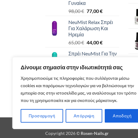
Γυναίκα
Original
Η
98,00
€
77,00
€
price
τρέχουσα
NeuMist Relax Σπρέι
was:
τιμή
Για Χαλάρωση Και
98,00 €.
είναι:
Ηρεμία
77,00 €.
Original
Η
65,00
€
44,00
€
price
τρέχουσα
Σπρέι NeuMist Για Την
was:
τιμή
Ενίσχυση Του
65,00 €.
είναι:
Ανοσοποιητικού
Δίνουμε σημασία στην ιδιωτικότητά σας
44,00 €.
Συστήματος
Χρησιμοποιούμε τις πληροφορίες που συλλέγονται μέσω
Original
Η
65,00
€
44,00
€
cookies και παρόμοιων τεχνολογιών για να βελτιώσουμε την
price
τρέχουσα
NeuMist Energy Spray
was:
τιμή
εμπειρία σας στην ιστοσελίδα μας, να αναλύσουμε τον τρόπο
Ενέργεια Σε Σπρέι
65,00 €.
είναι:
που τη χρησιμοποιείτε και για σκοπούς μάρκετινγκ.
Original
Η
65,00
€
44,00
€
44,00 €.
price
τρέχουσα
Προσαρμογή
Απόρριψη
Αποδοχή
was:
τιμή
65,00 €.
είναι:
ΠΟΛΙΤΙΚΉ ΕΠΙΣΤΡΟΦΏΝ
ΟΡΟΙ ΧΡΉΣΗΣ
ΕΞΟΔΑ
44,00 €.
Copyright 2026 ©
Rosen-Nails.gr