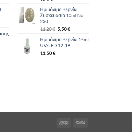
l
Ημιμόνιμο Βερνίκι
Συσκευασία 10ml No
230
Original
Η
υσα
11,20
€
5,50
€
ασης
price
τρέχουσα
Ημιμόνιμο Βερνίκι 15ml
was:
τιμή
UV/LED 12-19
11,20 €.
είναι:
.
11,50
€
5,50 €.
Cash
Bank
On
Transfer