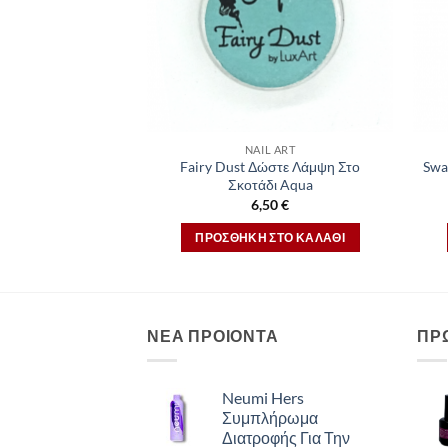
NAIL ART
Fairy Dust Δώστε Λάμψη Στο
Swa
Σκοτάδι Aqua
6,50
€
ΠΡΟΣΘΉΚΗ ΣΤΟ ΚΑΛΆΘΙ
ΝΕΑ ΠΡΟΙΟΝΤΑ
ΠΡ
Neumi Hers
Συμπλήρωμα
Διατροφής Για Την