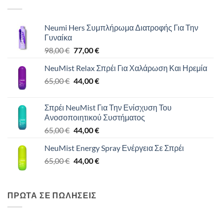
Neumi Hers Συμπλήρωμα Διατροφής Για Την
Γυναίκα
Original
Η
98,00
€
77,00
€
price
τρέχουσα
NeuMist Relax Σπρέι Για Χαλάρωση Και Ηρεμία
was:
τιμή
Original
Η
65,00
€
98,00 €.
44,00
€
είναι:
price
τρέχουσα
77,00 €.
was:
τιμή
Σπρέι NeuMist Για Την Ενίσχυση Του
65,00 €.
είναι:
Ανοσοποιητικού Συστήματος
44,00 €.
Original
Η
65,00
€
44,00
€
price
τρέχουσα
NeuMist Energy Spray Ενέργεια Σε Σπρέι
was:
τιμή
Original
Η
65,00
€
65,00 €.
44,00
€
είναι:
price
τρέχουσα
44,00 €.
was:
τιμή
65,00 €.
είναι:
ΠΡΩΤΑ ΣΕ ΠΩΛΗΣΕΙΣ
44,00 €.