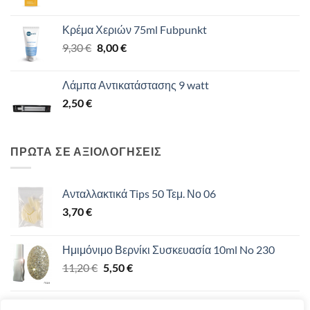
Κρέμα Χεριών 75ml Fubpunkt
Original
Η
9,30
€
8,00
€
price
τρέχουσα
was:
τιμή
Λάμπα Αντικατάστασης 9 watt
9,30 €.
είναι:
2,50
€
8,00 €.
ΠΡΩΤΑ ΣΕ ΑΞΙΟΛΟΓΗΣΕΙΣ
Ανταλλακτικά Tips 50 Τεμ. Νο 06
3,70
€
Ημιμόνιμο Βερνίκι Συσκευασία 10ml No 230
Original
Η
11,20
€
5,50
€
price
τρέχουσα
was:
τιμή
Ημιμόνιμο Βερνίκι 15ml UV/LED 12-19