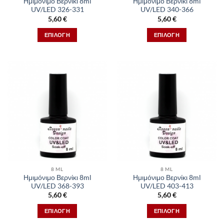
Ημιμόνιμο Βερνίκι 8ml
Ημιμόνιμο Βερνίκι 8ml
του
του
UV/LED 326-331
UV/LED 340-366
προϊόντος
προϊόντος
5,60
€
5,60
€
ΕΠΙΛΟΓΉ
ΕΠΙΛΟΓΉ
Αυτό
Αυτό
το
το
προϊόν
προϊόν
έχει
έχει
πολλαπλές
πολλαπλές
παραλλαγές.
παραλλαγές.
Οι
Οι
επιλογές
επιλογές
μπορούν
μπορούν
να
να
επιλεγούν
επιλεγούν
στη
στη
8 ML
8 ML
σελίδα
σελίδα
Ημιμόνιμο Βερνίκι 8ml
Ημιμόνιμο Βερνίκι 8ml
του
του
UV/LED 368-393
UV/LED 403-413
προϊόντος
προϊόντος
5,60
€
5,60
€
ΕΠΙΛΟΓΉ
ΕΠΙΛΟΓΉ
Αυτό
Αυτό