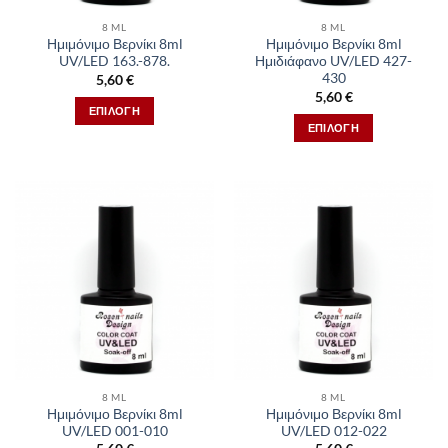
στη
στη
8 ML
8 ML
σελίδα
σελίδα
Ημιμόνιμο Βερνίκι 8ml
Ημιμόνιμο Βερνίκι 8ml
του
του
UV/LED 163.-878.
Ημιδιάφανο UV/LED 427-
προϊόντος
προϊόντος
430
5,60
€
5,60
€
ΕΠΙΛΟΓΉ
ΕΠΙΛΟΓΉ
Αυτό
Αυτό
το
το
προϊόν
προϊόν
έχει
έχει
πολλαπλές
πολλαπλές
παραλλαγές.
παραλλαγές.
Οι
Οι
επιλογές
επιλογές
μπορούν
μπορούν
να
να
επιλεγούν
επιλεγούν
στη
στη
σελίδα
8 ML
8 ML
σελίδα
του
Ημιμόνιμο Βερνίκι 8ml
Ημιμόνιμο Βερνίκι 8ml
του
προϊόντος
UV/LED 001-010
UV/LED 012-022
προϊόντος