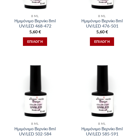
επιλεγούν
επιλεγούν
στη
στη
8 ML
8 ML
σελίδα
σελίδα
Ημιμόνιμο Βερνίκι 8ml
Ημιμόνιμο Βερνίκι 8ml
του
του
UV/LED 468-472
UV/LED 476-501
προϊόντος
προϊόντος
5,60
€
5,60
€
ΕΠΙΛΟΓΉ
ΕΠΙΛΟΓΉ
Αυτό
Αυτό
το
το
προϊόν
προϊόν
έχει
έχει
πολλαπλές
πολλαπλές
παραλλαγές.
παραλλαγές.
Οι
Οι
επιλογές
επιλογές
μπορούν
μπορούν
να
να
επιλεγούν
επιλεγούν
στη
στη
8 ML
8 ML
σελίδα
σελίδα
Ημιμόνιμο Βερνίκι 8ml
Ημιμόνιμο Βερνίκι 8ml
του
του
UV/LED 502-584
UV/LED 585-591