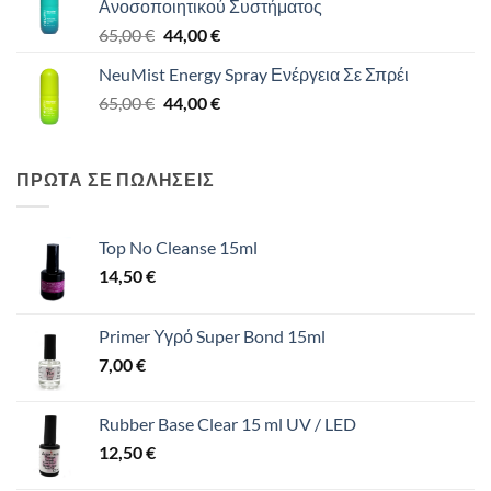
Ανοσοποιητικού Συστήματος
44,00 €.
Original
Η
65,00
€
44,00
€
price
τρέχουσα
NeuMist Energy Spray Ενέργεια Σε Σπρέι
was:
τιμή
Original
Η
65,00
€
65,00 €.
44,00
€
είναι:
price
τρέχουσα
44,00 €.
was:
τιμή
65,00 €.
είναι:
ΠΡΩΤΑ ΣΕ ΠΩΛΗΣΕΙΣ
44,00 €.
Top No Cleanse 15ml
14,50
€
Primer Υγρό Super Bond 15ml
7,00
€
Rubber Base Clear 15 ml UV / LED
12,50
€