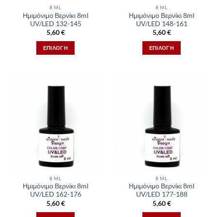
στη
στη
8 ML
8 ML
σελίδα
σελίδα
Ημιμόνιμο Βερνίκι 8ml
Ημιμόνιμο Βερνίκι 8ml
του
του
UV/LED 132-145
UV/LED 148-161
προϊόντος
προϊόντος
5,60
€
5,60
€
ΕΠΙΛΟΓΉ
ΕΠΙΛΟΓΉ
Αυτό
Αυτό
το
το
προϊόν
προϊόν
έχει
έχει
πολλαπλές
πολλαπλές
παραλλαγές.
παραλλαγές.
Οι
Οι
επιλογές
επιλογές
μπορούν
μπορούν
να
να
επιλεγούν
επιλεγούν
στη
στη
8 ML
8 ML
σελίδα
σελίδα
Ημιμόνιμο Βερνίκι 8ml
Ημιμόνιμο Βερνίκι 8ml
του
του
UV/LED 162-176
UV/LED 177-188
προϊόντος
προϊόντος
5,60
€
5,60
€