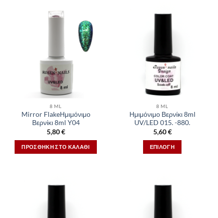
8 ML
8 ML
Mirror FlakeΗμιμόνιμο
Ημιμόνιμο Βερνίκι 8ml
Βερνίκι 8ml Y04
UV/LED 015. -880.
5,80
€
5,60
€
ΠΡΟΣΘΉΚΗ ΣΤΟ ΚΑΛΆΘΙ
ΕΠΙΛΟΓΉ
Αυτό
το
προϊόν
έχει
πολλαπλές
παραλλαγές.