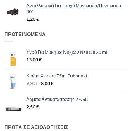
Ανταλλακτικά Για Τροχό Μανικιούρ/Πεντικιούρ
80″
1,20
€
ΠΡΟΤΕΙΝΟΜΕΝΑ
Υγρό Για Μύκητες Νυχιών Nail Oil 20 ml
13,00
€
Κρέμα Χεριών 75ml Fubpunkt
Original
Η
9,30
€
8,00
€
price
τρέχουσα
was:
τιμή
Λάμπα Αντικατάστασης 9 watt
9,30 €.
είναι:
2,50
€
8,00 €.
ΠΡΩΤΑ ΣΕ ΑΞΙΟΛΟΓΗΣΕΙΣ