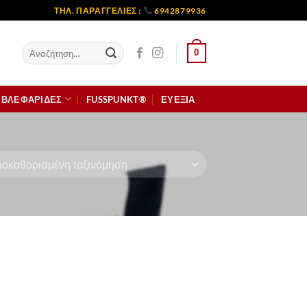
ΤΗΛ. ΠΑΡΑΓΓΕΛΙΕΣ :
6942879936
Αναζήτηση
0
για:
ΒΛΕΦΑΡΙΔΕΣ
FUSSPUNKT®
ΕΥΕΞΙΑ