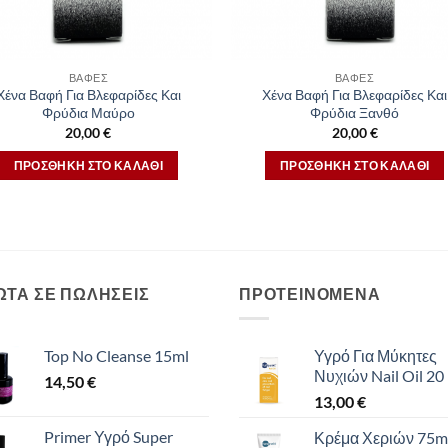
ΒΑΦΈΣ
ΒΑΦΈΣ
Χένα Βαφή Για Βλεφαρίδες Και
Χένα Βαφή Για Βλεφαρίδες Και
Φρύδια Μαύρο
Φρύδια Ξανθό
20,00
€
20,00
€
ΠΡΟΣΘΉΚΗ ΣΤΟ ΚΑΛΆΘΙ
ΠΡΟΣΘΉΚΗ ΣΤΟ ΚΑΛΆΘΙ
ΩΤΑ ΣΕ ΠΩΛΗΣΕΙΣ
ΠΡΟΤΕΙΝΟΜΕΝΑ
Top No Cleanse 15ml
Υγρό Για Μύκητες
Νυχιών Nail Oil 20
14,50
€
13,00
€
Primer Υγρό Super
Κρέμα Χεριών 75m