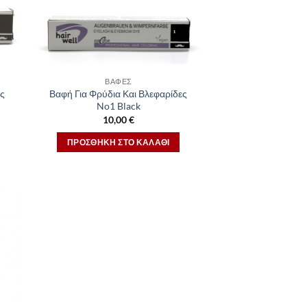
ΒΑΦΈΣ
ες
Βαφή Για Φρύδια Και Βλεφαρίδες
No1 Black
10,00
€
ΠΡΟΣΘΉΚΗ ΣΤΟ ΚΑΛΆΘΙ