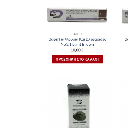
ΒΑΦΈΣ
Βαφή Για Φρύδια Και Βλεφαρίδες
Β
No3.1 Light Brown
10,00
€
ΠΡΟΣΘΉΚΗ ΣΤΟ ΚΑΛΆΘΙ