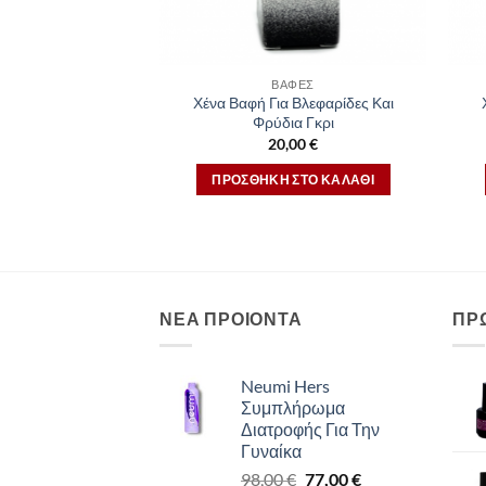
ΒΑΦΈΣ
Χένα Βαφή Για Βλεφαρίδες Και
Φρύδια Γκρι
20,00
€
ΠΡΟΣΘΉΚΗ ΣΤΟ ΚΑΛΆΘΙ
ΝΕΑ ΠΡΟΙΟΝΤΑ
ΠΡ
Neumi Hers
Συμπλήρωμα
Διατροφής Για Την
Γυναίκα
Original
Η
98,00
€
77,00
€